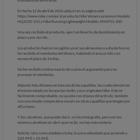
Estimados/as señores/as:
En fecha 12 de abril de 2026 adquirí en su página web
https://www.nike.com/es/ el producto Nike Vomero premium Modelo:
HQ2050-101 y Nike Running Lightweight Modelo: HV6931-100.
Una vez recibido el producto, ejercí el derecho de desistimiento en
plazo y por escrito .
Los productos fueron recogidos ya en sus almacenes y a día de hoy no
he recibido el reembolso del dinero, habiendo transcurrido con
exceso el plazo de 14 días.
No he recibido motivo exacto de cual es el argumento para no
procesar el reembolso.
Adjunto foto del peso en báscula de las zapatillas, las cuales devolví en
el mismo estado en las que las recibí, y son originales Nike. Esto es
fácilmente comprobable, no ya sólo con el peso del artículo, también
con una simple comparativa visual con otras zapatillas que tengan por
allí a mano.
Y los calcetines, que puedo decir, no hice fotografía, pero son los
mismos calcetines sin abrir que recibí, no hay más misterio
Solicito, tal y como establece la ley, la suma adeudada que asciende a
229,99 € + 15,99 €.