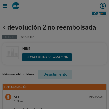
Guio
devolución 2 no reembolsada
Anterior
CLOSED
PÚBLICA
NIKE
INICIAR UNA RECLAMACIÓN
Desistimiento
Naturaleza del problema:
TU RECLAMACIÓN
M. L.
04/05/2026
A: Nike