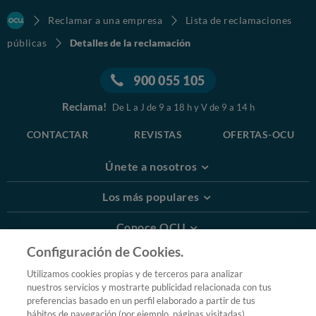
Reclamar a una empresa
Lista de reclamaciones
públicas
Detalles de la reclamación
900 055 105
Reclama!
De L a J de 9 a 18 h y V de 9 a 14 h
CONTACTAR
REVISTAS
OFERTAS-OCU
Únete a nosotros
Los más populares
Conoce OCU
Configuración de Cookies.
Más Información
Utilizamos cookies propias y de terceros para analizar
nuestros servicios y mostrarte publicidad relacionada con tus
© 2026 OCU
preferencias basado en un perfil elaborado a partir de tus
Condiciones generales de contratación de OCU
hábitos de navegación (por ejemplo, páginas visitadas).