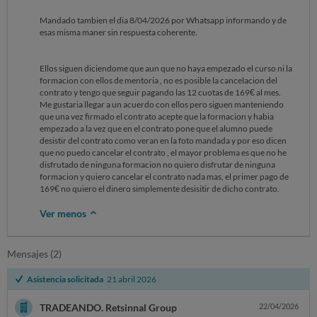
Mandado tambien el dia 8/04/2026 por Whatsapp informando y de
esas misma maner sin respuesta coherente.
Ellos siguen diciendome que aun que no haya empezado el curso ni la
formacion con ellos de mentoria , no es posible la cancelacion del
contrato y tengo que seguir pagando las 12 cuotas de 169€ al mes.
Me gustaria llegar a un acuerdo con ellos pero siguen manteniendo
que una vez firmado el contrato acepte que la formacion y habia
empezado a la vez que en el contrato pone que el alumno puede
desistir del contrato como veran en la foto mandada y por eso dicen
que no puedo cancelar el contrato , el mayor problema es que no he
disfrutado de ninguna formacion no quiero disfrutar de ninguna
formacion y quiero cancelar el contrato nada mas, el primer pago de
169€ no quiero el dinero simplemente desisitir de dicho contrato.
Ver menos
Mensajes (2)
Asistencia solicitada
21 abril 2026
TRADEANDO. Retsinnal Group
22/04/2026