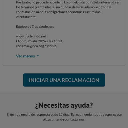
Por tanto, no procede acceder a la cancelación completa interesada en
los términos planteados, al no quedar desvirtuada la validez de la
contratación ni de las obligaciones económicas asumidas.
Atentamente,
Equipo de Tradeando.net
www.tradeando.net
El dom, 26 abr 2026 a las 15:21,
reclamar@ocu.org escribió:
Ver menos
INICIAR UNA RECLAMACIÓN
¿Necesitas ayuda?
El tiempo medio de respuesta es de 15 días. Te recomendamos que esperes ese
plazo antes de contactarnos.