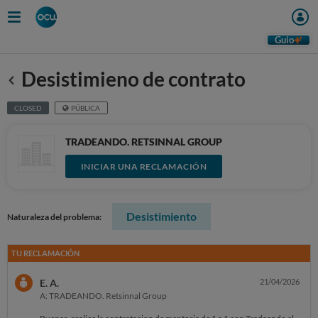
Guio
Desistimieno de contrato
Anterior
CLOSED
PÚBLICA
TRADEANDO. RETSINNAL GROUP
INICIAR UNA RECLAMACIÓN
Desistimiento
Naturaleza del problema:
TU RECLAMACIÓN
E. A.
21/04/2026
A: TRADEANDO. Retsinnal Group