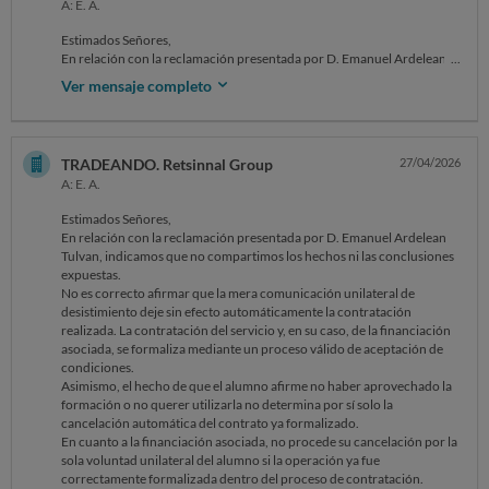
A: E. A.
Estimados Señores,
En relación con la reclamación presentada por D. Emanuel Ardelean
Tulvan, indicamos:
Ver mensaje completo
No es correcto afirmar que la mera comunicación unilateral de
desistimiento deje sin efecto automáticamente la contratación
realizada. La contratación del servicio y, en su caso, de la financiación
asociada, se formaliza mediante un proceso válido de aceptación de
TRADEANDO. Retsinnal Group
27/04/2026
condiciones.
A: E. A.
Asimismo, el hecho de que el alumno afirme no haber aprovechado la
formación o no querer utilizarla no determina por sí solo la
Estimados Señores,
cancelación automática del contrato ya formalizado.
En relación con la reclamación presentada por D. Emanuel Ardelean
En cuanto a la financiación asociada, no procede su cancelación por la
Tulvan, indicamos que no compartimos los hechos ni las conclusiones
sola voluntad unilateral del alumno si la operación ya fue
expuestas.
correctamente formalizada dentro del proceso de contratación.
No es correcto afirmar que la mera comunicación unilateral de
Por tanto, no procede acceder a la cancelación completa interesada en
desistimiento deje sin efecto automáticamente la contratación
los términos planteados, al no quedar desvirtuada la validez de la
realizada. La contratación del servicio y, en su caso, de la financiación
contratación ni de las obligaciones económicas asumidas.
asociada, se formaliza mediante un proceso válido de aceptación de
Atentamente,
condiciones.
Asimismo, el hecho de que el alumno afirme no haber aprovechado la
Equipo de Tradeando.net
formación o no querer utilizarla no determina por sí solo la
cancelación automática del contrato ya formalizado.
www.tradeando.net
En cuanto a la financiación asociada, no procede su cancelación por la
El mar, 21 abr 2026 a las 20:45,
sola voluntad unilateral del alumno si la operación ya fue
reclamar@ocu.org escribió:
correctamente formalizada dentro del proceso de contratación.