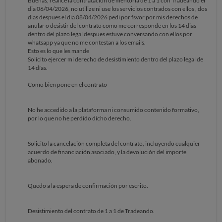
Buenas, realice la contratacion de mentoria de 1 a 1 con Tradeando el
dia 06/04/2026, no utilize ni use los servicios contrados con ellos , dos
dias despues el dia 08/04/2026 pedi por fsvor por mis derechos de
anular o desistir del contrato como me corresponde en los 14 dias
dentro del plazo legal despues estuve conversando con ellos por
whatsapp ya que no me contestan a los emails.
Esto es lo que les mande
Solicito ejercer mi derecho de desistimiento dentro del plazo legal de
14 días.
Como bien pone en el contrato
No he accedido a la plataforma ni consumido contenido formativo,
por lo que no he perdido dicho derecho.
Solicito la cancelación completa del contrato, incluyendo cualquier
acuerdo de financiación asociado, y la devolución del importe
abonado.
Quedo a la espera de confirmación por escrito.
Desistimiento del contrato de 1 a 1 de Tradeando.