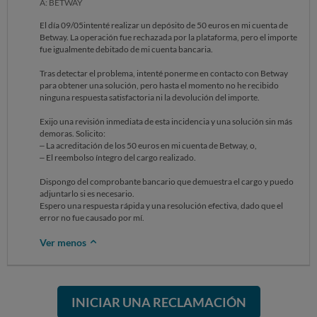
A: BETWAY
El día 09/05intenté realizar un depósito de 50 euros en mi cuenta de
Betway. La operación fue rechazada por la plataforma, pero el importe
fue igualmente debitado de mi cuenta bancaria.
Tras detectar el problema, intenté ponerme en contacto con Betway
para obtener una solución, pero hasta el momento no he recibido
ninguna respuesta satisfactoria ni la devolución del importe.
Exijo una revisión inmediata de esta incidencia y una solución sin más
demoras. Solicito:
– La acreditación de los 50 euros en mi cuenta de Betway, o,
– El reembolso íntegro del cargo realizado.
Dispongo del comprobante bancario que demuestra el cargo y puedo
adjuntarlo si es necesario.
Espero una respuesta rápida y una resolución efectiva, dado que el
error no fue causado por mí.
Ver menos
INICIAR UNA RECLAMACIÓN