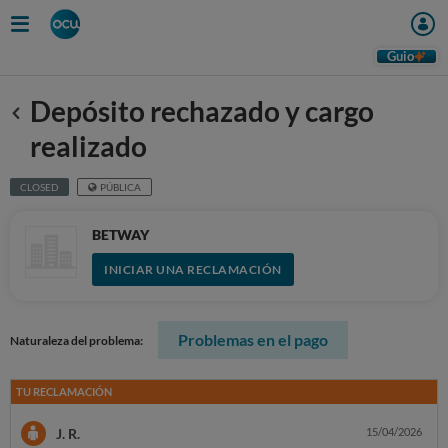
Guio
Depósito rechazado y cargo
Anterior
realizado
CLOSED
PÚBLICA
BETWAY
INICIAR UNA RECLAMACIÓN
Problemas en el pago
Naturaleza del problema:
TU RECLAMACIÓN
J. R.
15/04/2026