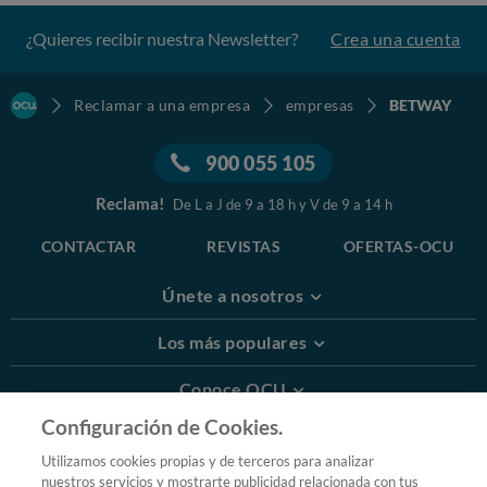
¿Quieres recibir nuestra Newsletter?
Crea una cuenta
Reclamar a una empresa
empresas
BETWAY
900 055 105
Reclama!
De L a J de 9 a 18 h y V de 9 a 14 h
CONTACTAR
REVISTAS
OFERTAS-OCU
Únete a nosotros
Los más populares
Conoce OCU
Configuración de Cookies.
Más Información
Utilizamos cookies propias y de terceros para analizar
nuestros servicios y mostrarte publicidad relacionada con tus
© 2026 OCU