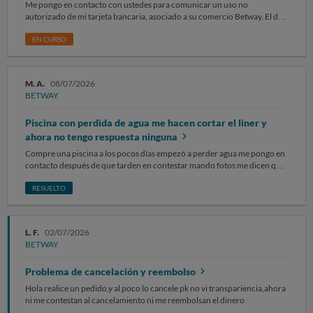
Me pongo en contacto con ustedes para comunicar un uso no
autorizado de mi tarjeta bancaria, asociado a su comercio Betway. El día
23 de julio han realizado dos cargos no autorizados por importe de 45 y
44€ los dos identificado como “BETWAY SPAIN CEUTA” el cual yo no he
EN CURSO
realizado ni autorizado. No dispongo de cuenta en Betway ni he
facilitado mis datos de pago a su plataforma. Les solicito: - La cancelación
inmediata de dicha operación. - Confirmación por escrito de que se trata
M. A.
08/07/2026
de un uso no autorizado de mi tarjeta. - Y que esta información sea
BETWAY
comunicada a mi entidad bancaria (ING Direct) si fuera necesario para la
resolución del expediente en la mayor brevedad posible. Quedo a la
Piscina con perdida de agua me hacen cortar el liner y
espera de su confirmación, muchas gracias
ahora no tengo respuesta ninguna
Compre una piscina a los pocos días empezó a perder agua me pongo en
contacto después de que tarden en contestar mando fotos me dicen que
deacuerdo que corte el liner por el número de serie lo hago y lo envío y
ahora estoy sin piscina y sin respuesta ni siquiera devolvieron el dinero
RESUELTO
es una vergüenza que está empresa pueda seguir funcionando
quedándose con el dinero de la gente.
L. F.
02/07/2026
BETWAY
Problema de cancelación y reembolso
Hola realice un pedido,y al poco lo cancele pk no vi transpariencia,ahora
ni me contestan al cancelamiento ni me reembolsan el dinero