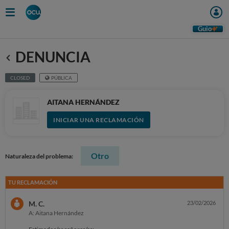
Guio
DENUNCIA
Anterior
CLOSED
PÚBLICA
AITANA HERNÁNDEZ
INICIAR UNA RECLAMACIÓN
Otro
Naturaleza del problema:
TU RECLAMACIÓN
M. C.
23/02/2026
A: Aitana Hernández