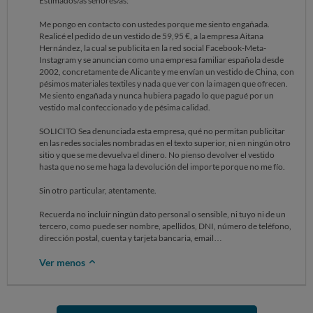
Estimados/as señores/as:
Me pongo en contacto con ustedes porque me siento engañada.
Realicé el pedido de un vestido de 59,95 €, a la empresa Aitana
Hernández, la cual se publicita en la red social Facebook-Meta-
Instagram y se anuncian como una empresa familiar española desde
2002, concretamente de Alicante y me envían un vestido de China, con
pésimos materiales textiles y nada que ver con la imagen que ofrecen.
Me siento engañada y nunca hubiera pagado lo que pagué por un
vestido mal confeccionado y de pésima calidad.
SOLICITO Sea denunciada esta empresa, qué no permitan publicitar
en las redes sociales nombradas en el texto superior, ni en ningún otro
sitio y que se me devuelva el dinero. No pienso devolver el vestido
hasta que no se me haga la devolución del importe porque no me fío.
Sin otro particular, atentamente.
Recuerda no incluir ningún dato personal o sensible, ni tuyo ni de un
tercero, como puede ser nombre, apellidos, DNI, número de teléfono,
dirección postal, cuenta y tarjeta bancaria, email…
Ver menos