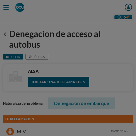
Guio
Denegacion de acceso al
Anterior
autobus
RESUELTA
PÚBLICA
ALSA
INICIAR UNA RECLAMACIÓN
Denegación de embarque
Naturaleza del problema:
TU RECLAMACIÓN
M. V.
06/01/2025