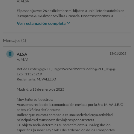
A: ALSA
El pasado jueves 26 de diciembre mi hija tenía un billete de autobús en
la empresa ALSA desde Sevilla a Granada. Nosotros tenemos la
condición de familia numerosa de régimen general. El billete tenía el
Ver reclamación completa
descuento por familia numerosa. Cuando iba a acceder al autobús, el
chófer le solicitó que le enseñara el DNI y la tarjeta de familia
numerosa. Ella se lo enseñó ambos, el DNI (de forma física) y en el
Mensajes (1)
móvil de manera digital y claramente visible la tarjeta de familia
numerosa. Entonces el chófer la echó del autobús y le dijo que hasta
que no presentara la tarjeta física no la iba a dejar entrar. Tras rogarle,
ALSA
13/01/2025
el chofer le dio como alternativa para viajar, el que comprara de nuevo
A: M. V.
su propio billete pero con precio sin descuento, además que la obligó a
pagarlo sólo en metálico.
Ref. de Expte: @@REF_ID@e19ce5edf555506ebb@REF_ID@@
Exp.: 11525219
Posteriormente, como estaba en Granada sin la tarjeta física de familia
Reclamante: M. VALLEJO
numerosa, fuimos a la estación de autobuses Plaza de Armas para
poner una hoja de reclamaciones pero nos fue imposible porque
Madrid, a 13 de enero de 2025
estaba cerrado la oficina de atención al público a las 17:10h así que
contactamos por teléfono buscando el número en internet (porque en
Muy Señores Nuestros:
ningún sitio estaba informado) y cuando le comentamos la situación,
Acusamos recibo de la comunicación enviada por la Sra. M. VALLEJO
nos ofreció anular el billete de vuelta con descuento y nos obligó a
ante su Oficina de Consumo.
comprarlo sin descuento para no correr el riesgo de que le pasara igual
Indicar que, nuestra compañía es una Sociedad cuya actividad
porque depende del chófer que sea más o menos flexible en las
principal es el transporte de viajeros por carretera.
normas.
Tal objeto social determina su sometimiento a una legislación
específica (a saber Ley 16/87 de Ordenación de los Transportes
Hemos consultados las normas de Alsa y en ningún momento