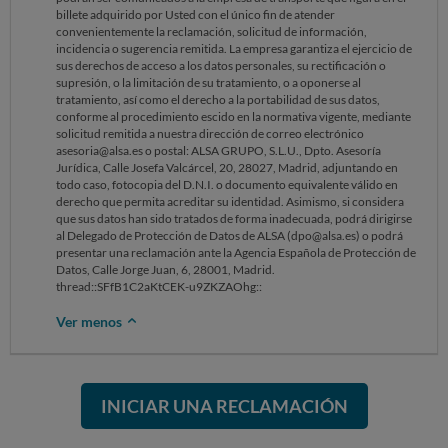
billete adquirido por Usted con el único fin de atender
convenientemente la reclamación, solicitud de información,
incidencia o sugerencia remitida. La empresa garantiza el ejercicio de
sus derechos de acceso a los datos personales, su rectificación o
supresión, o la limitación de su tratamiento, o a oponerse al
tratamiento, así como el derecho a la portabilidad de sus datos,
conforme al procedimiento escido en la normativa vigente, mediante
solicitud remitida a nuestra dirección de correo electrónico
asesoria@alsa.es o postal: ALSA GRUPO, S.L.U., Dpto. Asesoría
Jurídica, Calle Josefa Valcárcel, 20, 28027, Madrid, adjuntando en
todo caso, fotocopia del D.N.I. o documento equivalente válido en
derecho que permita acreditar su identidad. Asimismo, si considera
que sus datos han sido tratados de forma inadecuada, podrá dirigirse
al Delegado de Protección de Datos de ALSA (dpo@alsa.es) o podrá
presentar una reclamación ante la Agencia Española de Protección de
Datos, Calle Jorge Juan, 6, 28001, Madrid.
thread::SFfB1C2aKtCEK-u9ZKZAOhg::
Ver menos
INICIAR UNA RECLAMACIÓN