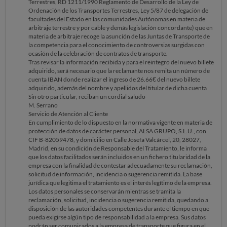
Terrestres, RD 1211/1990 Reglamento de Desarrollo de la Ley de
especifica que se debe mostrar la tarjeta física.
Ordenación de los Transportes Terrestres, Ley 5/87 de delegación de
facultades del Estado en las comunidades Autónomas en materia de
Les adjunto los billetes del día 26 de diciembre, la tarjeta de familia
arbitraje terrestre y por cable y demás legislación concordante) que en
numerosa tal cual se le mostró al chófer y la parte de la normativa que
materia de arbitraje recoge la asunción de las Juntas de Transporte de
habla sobre el tema en cuestión.
la competencia para el conocimiento de controversias surgidas con
ocasión de la celebración de contratos de transporte.
Tras revisar la información recibida y para el reintegro del nuevo billete
adquirido, será necesario que la reclamante nos remita un número de
cuenta IBAN donde realizar el ingreso de 26.66€ del nuevo billete
adquirido, además del nombre y apellidos del titular de dicha cuenta
Sin otro particular, reciban un cordial saludo
M. Serrano
Servicio de Atención al Cliente
En cumplimiento de lo dispuesto en la normativa vigente en materia de
protección de datos de carácter personal, ALSA GRUPO, S.L.U., con
CIF B-82059478, y domicilio en Calle Josefa Valcárcel, 20, 28027,
Madrid, en su condición de Responsable del Tratamiento, le informa
que los datos facilitados serán incluidos en un fichero titularidad de la
empresa con la finalidad de contestar adecuadamente su reclamación,
solicitud de información, incidencia o sugerencia remitida. La base
jurídica que legitima el tratamiento es el interés legítimo de la empresa.
Los datos personales se conservarán mientras se tramita la
reclamación, solicitud, incidencia o sugerencia remitida, quedando a
disposición de las autoridades competentes durante el tiempo en que
pueda exigirse algún tipo de responsabilidad a la empresa. Sus datos
podrán ser comunicados a la empresa de transporte que figura en el