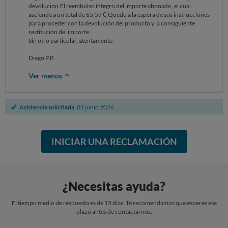
devolución.El reembolso íntegro del importe abonado, el cual
asciende a un total de 65,57 €.Quedo a la espera de sus instrucciones
para proceder con la devolución del producto y la consiguiente
restitución del importe.
Sin otro particular, atentamente,
Diego P.P.
Ver menos
Asistencia solicitada
01 junio 2026
INICIAR UNA RECLAMACIÓN
¿Necesitas ayuda?
El tiempo medio de respuesta es de 15 días. Te recomendamos que esperes ese
plazo antes de contactarnos.