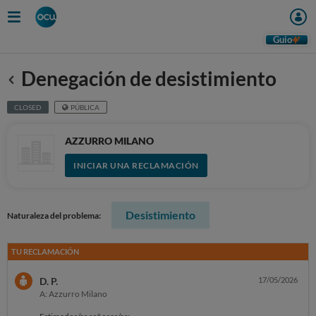
Guio
Denegación de desistimiento
Anterior
CLOSED
PÚBLICA
AZZURRO MILANO
INICIAR UNA RECLAMACIÓN
Desistimiento
Naturaleza del problema:
TU RECLAMACIÓN
D. P.
17/05/2026
A: Azzurro Milano