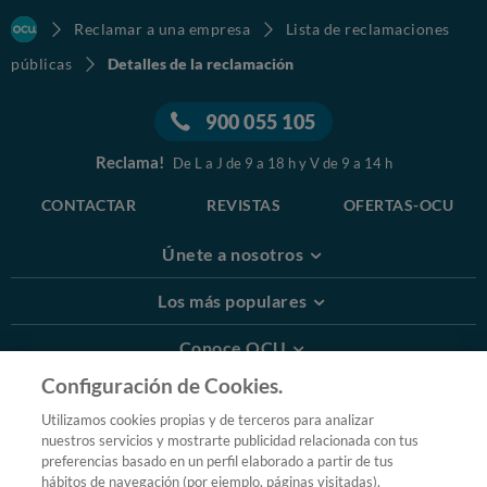
Reclamar a una empresa
Lista de reclamaciones
públicas
Detalles de la reclamación
900 055 105
Reclama!
De L a J de 9 a 18 h y V de 9 a 14 h
CONTACTAR
REVISTAS
OFERTAS-OCU
Únete a nosotros
Los más populares
Conoce OCU
Configuración de Cookies.
Más Información
Utilizamos cookies propias y de terceros para analizar
nuestros servicios y mostrarte publicidad relacionada con tus
© 2026 OCU
preferencias basado en un perfil elaborado a partir de tus
Condiciones generales de contratación de OCU
hábitos de navegación (por ejemplo, páginas visitadas).