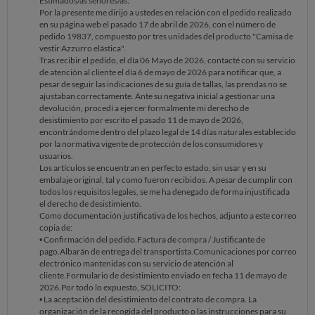
Estimados/as señores/as:
Por la presente me dirijo a ustedes en relación con el pedido realizado
en su página web el pasado 17 de abril de 2026, con el número de
pedido 19837, compuesto por tres unidades del producto "Camisa de
vestir Azzurro elástica".
Tras recibir el pedido, el día 06 Mayo de 2026, contacté con su servicio
de atención al cliente el día 6 de mayo de 2026 para notificar que, a
pesar de seguir las indicaciones de su guía de tallas, las prendas no se
ajustaban correctamente. Ante su negativa inicial a gestionar una
devolución, procedí a ejercer formalmente mi derecho de
desistimiento por escrito el pasado 11 de mayo de 2026,
encontrándome dentro del plazo legal de 14 días naturales establecido
por la normativa vigente de protección de los consumidores y
usuarios.
Los artículos se encuentran en perfecto estado, sin usar y en su
embalaje original, tal y como fueron recibidos. A pesar de cumplir con
todos los requisitos legales, se me ha denegado de forma injustificada
el derecho de desistimiento.
Como documentación justificativa de los hechos, adjunto a este correo
copia de:
• Confirmación del pedido.Factura de compra / Justificante de
pago.Albarán de entrega del transportista.Comunicaciones por correo
electrónico mantenidas con su servicio de atención al
cliente.Formulario de desistimiento enviado en fecha 11 de mayo de
2026.Por todo lo expuesto, SOLICITO:
• La aceptación del desistimiento del contrato de compra. La
organización de la recogida del producto o las instrucciones para su