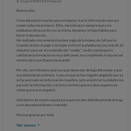
A: Grupo ESNECA Formación
Buenos días,
Contraté esta formación para mi esposa, tras la información que sus
comerciales me enviaron. Ellos, me indicaron siempre que si no
estábamos de acuerdo con la misma, teníamos 14 días hábiles para
hacer la devolución.
He realizado únicamente el primer pago de la misma, de 140 euros.
Cuando se hizo el pago y mi mujer entró en la plataforma (no más de 10
minutos) para ver el contenido del "master", se dio cuenta que la
calidad de la formación es muy deficiente, no cumpliendo ni siquiera el
mínimo de lo que íbamos buscando.
Por ello, les indicamos que nos queríamos dar de baja del master y que
nos devolvieran el dinero. Cosa a la que se han negado alegando que ya
se ha avanzado en la formación (mentira, solo se entró en la plataforma
para ver la información, y el único archivo que nos descargamos ya
vimos que era un engaño).
Solicitamos de vuestra ayuda para que nos den definitivamente de baja
y nos devuelva el dinero invertido.
Muchas gracias por todo.
Ver menos