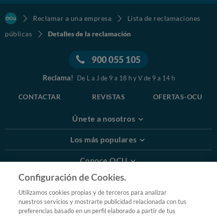
Reclamar a una empresa
Lista de reclamaciones
públicas
Detalles de la reclamación
900 055 105
Reclama!
De L a J de 9 a 18 h y V de 9 a 14 h
CONTACTAR
REVISTAS
OFERTAS-OCU
Únete a nosotros
Los más populares
Conoce OCU
Configuración de Cookies.
Más Información
Utilizamos cookies propias y de terceros para analizar
nuestros servicios y mostrarte publicidad relacionada con tus
© 2026 OCU
preferencias basado en un perfil elaborado a partir de tus
Condiciones generales de contratación de OCU