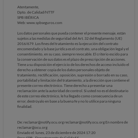
Atentamente,
Dpto. de Calidad/NTTF
SPB IBÉRICA
Web: www.spbseguros.com
Los datos personales que pueda contener el presente mensaje, están
sujetos a las medidas de seguridad del Art. 32 del Reglamento (UE)
2016/679. Los fines del tratamiento es la ejecución del contrato
encomendado y la base jurídica es el contrato, una obligación legal y el
consentimiento, en su caso, siempre revocable. El criterio escido para
la conservación de sus datos es el plazo de prescripción de acciones.
Tiene a su disposición el ejercicio de los derechos de acceso incluido el
derecho a obtener copia de los datos personales objeto de
tratamiento, rectificación, oposición, supresión o borrado en su caso,
portabilidad y limitación del tratamiento, a la dirección que contiene el
presente correo electrónico. Tiene derecho a presentar una
reclamación ante la autoridad de control. Si usted no es el destinatario
de este correo electrónico, le ha llegado como consecuencia de un
error, destrúyalo en base a la buena fe y no lo utilice para ninguna
finalidad.
De: reclamar@notify.ocu.org reclamar@notify.ocu.org En nombre de
reclamar@ocu.org
Enviado el: lunes, 23 de diciembre de 2024 17:20
Para: SPB - Departamento de Calidad S-