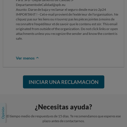
DepartamentodeCalidad@spb.eu
Asunto: Darse de baja y reclamar el seguro desde marzo 2p24
IMPORTANT ! - Cet e-mail provient de l'extérieur de l'organisation. Ne
cliquez pas sur les liens ou n'ouvrez pas les pièces jointes à moins de
reconnaître l'expéditeur et de savoir que le contenu est sûr. This email
originated from outside of the organization. Do not click links or open
attachments unless you recognize the sender and know the content is
safe.
Ver menos
INICIAR UNA RECLAMACIÓN
¿Necesitas ayuda?
El tiempo medio de respuesta es de 15 días. Te recomendamos que esperes ese
plazo antes de contactarnos.