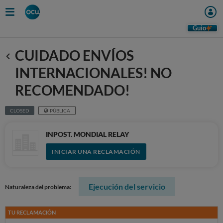
Guio
CUIDADO ENVÍOS
Anterior
INTERNACIONALES! NO
RECOMENDADO!
CLOSED
PÚBLICA
INPOST. MONDIAL RELAY
INICIAR UNA RECLAMACIÓN
Ejecución del servicio
Naturaleza del problema:
TU RECLAMACIÓN