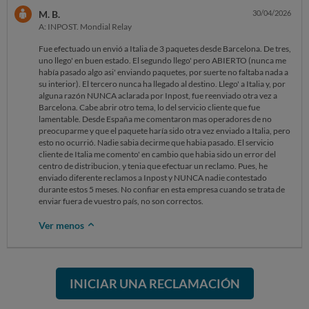
M. B.
30/04/2026
A: INPOST. Mondial Relay
Fue efectuado un envió a Italia de 3 paquetes desde Barcelona. De tres,
uno llego' en buen estado. El segundo llego' pero ABIERTO (nunca me
había pasado algo asi' enviando paquetes, por suerte no faltaba nada a
su interior). El tercero nunca ha llegado al destino. Llego' a Italia y, por
alguna razón NUNCA aclarada por Inpost, fue reenviado otra vez a
Barcelona. Cabe abrir otro tema, lo del servicio cliente que fue
lamentable. Desde España me comentaron mas operadores de no
preocuparme y que el paquete haría sido otra vez enviado a Italia, pero
esto no ocurrió. Nadie sabia decirme que habia pasado. El servicio
cliente de Italia me comento' en cambio que habia sido un error del
centro de distribucion, y tenia que efectuar un reclamo. Pues, he
enviado diferente reclamos a Inpost y NUNCA nadie contestado
durante estos 5 meses. No confiar en esta empresa cuando se trata de
enviar fuera de vuestro país, no son correctos.
Ver menos
INICIAR UNA RECLAMACIÓN