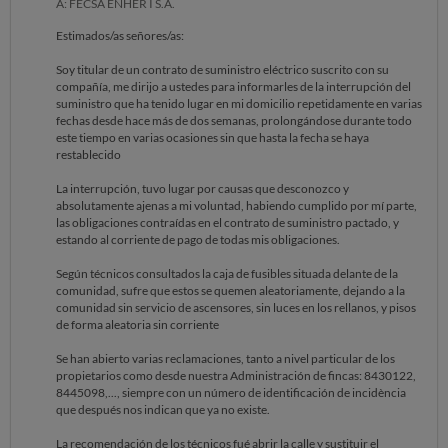
A: FECSA ENHER I S.A.
Estimados/as señores/as:
Soy titular de un contrato de suministro eléctrico suscrito con su
compañía, me dirijo a ustedes para informarles de la interrupción del
suministro que ha tenido lugar en mi domicilio repetidamente en varias
fechas desde hace más de dos semanas, prolongándose durante todo
este tiempo en varias ocasiones sin que hasta la fecha se haya
restablecido
La interrupción, tuvo lugar por causas que desconozco y
absolutamente ajenas a mi voluntad, habiendo cumplido por mí parte,
las obligaciones contraídas en el contrato de suministro pactado, y
estando al corriente de pago de todas mis obligaciones.
Según técnicos consultados la caja de fusibles situada delante de la
comunidad, sufre que estos se quemen aleatoriamente, dejando a la
comunidad sin servicio de ascensores, sin luces en los rellanos, y pisos
de forma aleatoria sin corriente
Se han abierto varias reclamaciones, tanto a nivel particular de los
propietarios como desde nuestra Administración de fincas: 8430122,
8445098,..., siempre con un número de identificación de incidència
que después nos indican que ya no existe.
La recomendación de los técnicos fué abrir la calle y sustituir el