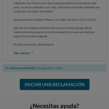
cableado. Nos informaron que hasta que este no se estropeara del
todo, no sería cambiado y por ello, solicitamos que este cableado sea
sustituido a la mayor brevedad.
Afecta a Ramon Miquel i Planas 2-4, Major de Sarria 125 y 125 bis.
Solicito: se restituya el mismo así como procedan al pago de las
indemnizaciones que en el contrato aparecen o sean preceptivas
según la normativa vigente.
Sin otro particular, atentamente.
Ver menos
Asistencia solicitada
12 septiembre 2025
INICIAR UNA RECLAMACIÓN
¿Necesitas ayuda?