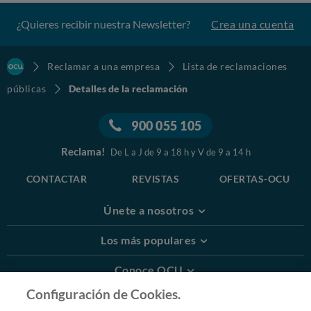
¿Quieres recibir nuestra Newsletter?
Crea una cuenta
Reclamar a una empresa
Lista de reclamaciones
públicas
Detalles de la reclamación
900 055 105
Reclama!
De L a J de 9 a 18 h y V de 9 a 14 h
CONTACTAR
REVISTAS
OFERTAS-OCU
Únete a nosotros
Los más populares
Conoce OCU
Configuración de Cookies.
Más Información