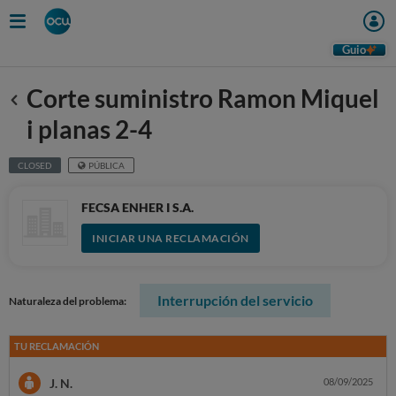
Guio
Corte suministro Ramon Miquel
Anterior
i planas 2-4
CLOSED
PÚBLICA
FECSA ENHER I S.A.
INICIAR UNA RECLAMACIÓN
Interrupción del servicio
Naturaleza del problema:
TU RECLAMACIÓN
J. N.
08/09/2025