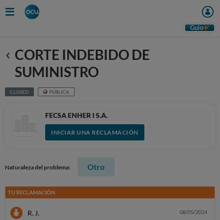
Guio
CORTE INDEBIDO DE
Anterior
SUMINISTRO
CLOSED
PÚBLICA
FECSA ENHER I S.A.
INICIAR UNA RECLAMACIÓN
Otro
Naturaleza del problema:
TU RECLAMACIÓN
R. J.
08/05/2024