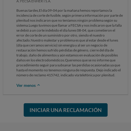
A: FECSA ENHER I S.A.
Buenas tardes,El día 09-04 por la mañana hemos reportamos la
incidencia de corte de fusible, según primera información por parte de
plenitud nos indicaron que no teníamos ningún problema según su
sistema.Luego tuvimos que llamar a FECSA y nos indicaron que la falla
se debió a un corte indebido el día lunes 08-04, que cometieron el
error de corte de un suministro por otro, siendo el nuestro
afectado.Nuestro malestar y problema es que al estar desde el lunes
(día que cerramos servicio) sin energía y al ser un negocio de
restauración hemos sufrido pérdidas de género, cierre del día de
trabajo, daño de alimentos y aún estamos en evaluación de posibles
daños en los electrodomésticos.Queremos que se no informe que
procedimiento seguir para subsanar las perdidas ocasionadas ya que
hasta el momento no tenemos ninguna de respuesta. Dejo indicado el
número de reclamo 415742, indicado vía telefónica por plenitud.
Ver menos
INICIAR UNA RECLAMACIÓN