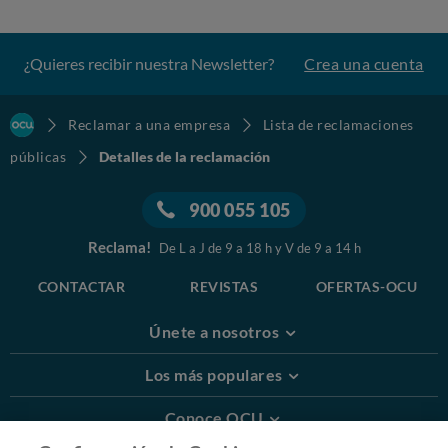
¿Quieres recibir nuestra Newsletter?
Crea una cuenta
Reclamar a una empresa
Lista de reclamaciones
públicas
Detalles de la reclamación
900 055 105
Reclama!
De L a J de 9 a 18 h y V de 9 a 14 h
CONTACTAR
REVISTAS
OFERTAS-OCU
Únete a nosotros
Los más populares
Conoce OCU