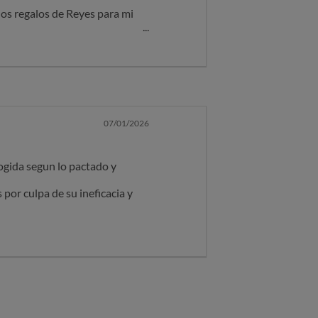
los regalos de Reyes para mi
idas hasta 3 veces.
ignante por este hecho tan
07/01/2026
ogida segun lo pactado y
por culpa de su ineficacia y