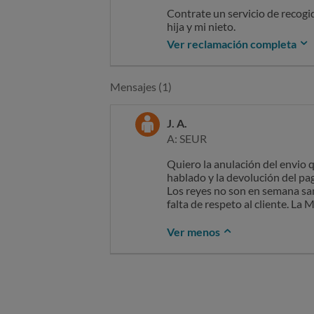
Contrate un servicio de recogid
hija y mi nieto.
A fecha de hou 7 de enero lo ú
Ver reclamación completa
El servicio está pagado desde e
El daño moral, emocional y psi
injustificado no tiene precio..
Mensajes (1)
Exijo una reparación por los 
J. A.
A: SEUR
Quiero la anulación del envio 
hablado y la devolución del pag
Los reyes no son en semana sant
falta de respeto al cliente. L
Ver menos