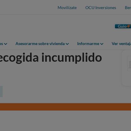
Movilízate
OCU Inversiones
Ben
Guio
os
Asesorarme sobre vivienda
Informarme
Ver venta
ecogida incumplido