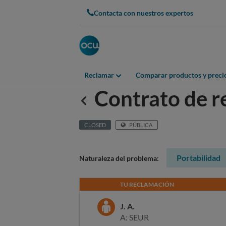
Contacta con nuestros expertos
Reclamar
Comparar productos y preci
Contrato de r
Anterior
CLOSED
PÚBLICA
Portabilidad
Naturaleza del problema:
TU RECLAMACIÓN
J. A.
A: SEUR