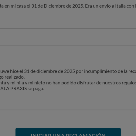
a en mi casa el 31 de Diciembre de 2025. Era un envio a Italia con 
nico que sé es que han cambiado unilateralmete las fechas de recog
l primer momento que hice la petición on line.
cológico que hemos sufrido, tanto mi mujer como yo port esta ind
daños irreparables emocionalmente causados
quwe hice el 31 de diciembre de 2025 por incumplimiento de la rec
o realizado.
a y mi hija y mi nieto no han podido disfrutar de nuestros regalos 
a MALA PRAXIS se paga.
INICIAR UNA RECLAMACIÓN