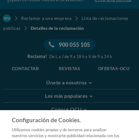
Reclamar a una empresa
Lista de reclamaciones
públicas
Detalles de la reclamación
900 055 105
Reclama!
De L a J de 9 a 18 h y V de 9 a 14 h
CONTACTAR
REVISTAS
OFERTAS-OCU
Únete a nosotros
Los más populares
Conoce OCU
Configuración de Cookies.
Más Información
Utilizamos cookies propias y de terceros para analizar
nuestros servicios y mostrarte publicidad relacionada con tus
© 2026 OCU