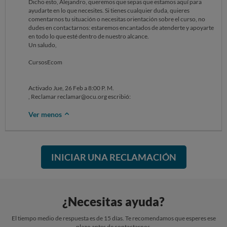
Dicho esto, Alejandro, queremos que sepas que estamos aquí para
ayudarte en lo que necesites. Si tienes cualquier duda, quieres
comentarnos tu situación o necesitas orientación sobre el curso, no
dudes en contactarnos: estaremos encantados de atenderte y apoyarte
en todo lo que esté dentro de nuestro alcance.
Un saludo,
CursosEcom
Activado Jue, 26 Feb a 8:00 P. M.
, Reclamar reclamar@ocu.org escribió:
Ver menos
INICIAR UNA RECLAMACIÓN
¿Necesitas ayuda?
El tiempo medio de respuesta es de 15 días. Te recomendamos que esperes ese
plazo antes de contactarnos.