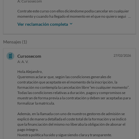
A: Cursosecom
Contrate este curso con ellos diciéndome podía cancelar en cualquier
momento y cuando ha llegado el momento en el que no quiero seguir y
les aviso, y me deniegan la baja. No puedo seguir con el curso por
Ver reclamación completa
razones personales.
Mensajes (1)
Cursosecom
27/02/2026
A: A. V.
Hola Alejandro,
Queremos aclarar que, según las condiciones generales de
contratación que aceptaste en el momento de la inscripción, la
formación no contempla la cancelación libre “en cualquier momento”.
Todas las condiciones relativas a duración, pagos y compromisos se
muestran de forma previa a la contratación y deben ser aceptadas para
formalizar la matrícula.
Además, en la llamada con uno de nuestros gestores de admisión se
explicó de manera detallada el coste total de la formación y se indicó
que la financiación del mismo no liberaba la obligación de abonar el
pago íntegro.
Nuestra política ha sido y sigue siendo clara y transparente.