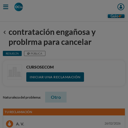
Guio
contratación engañosa y
Anterior
problrma para cancelar
RESUELTA
PÚBLICA
CURSOSECOM
INICIAR UNA RECLAMACIÓN
Otro
Naturaleza del problema:
TU RECLAMACIÓN
A. V.
26/02/2026