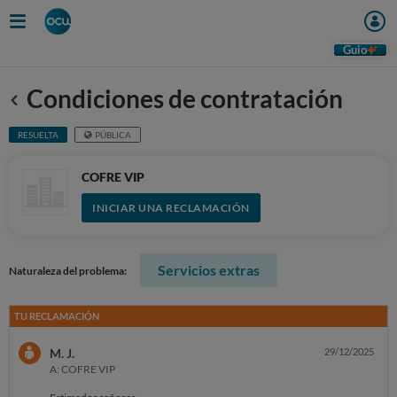
Guio
Condiciones de contratación
Anterior
RESUELTA
PÚBLICA
COFRE VIP
INICIAR UNA RECLAMACIÓN
Servicios extras
Naturaleza del problema:
TU RECLAMACIÓN
M. J.
29/12/2025
A: COFRE VIP