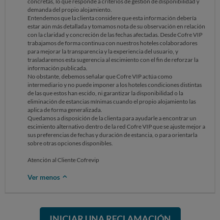
concretas, lo que responde a criterios de gestión de disponibilidad y
demanda del propio alojamiento.
Entendemos que la clienta considere que esta información debería
estar aún más detallada y tomamos nota de su observación en relación
con la claridad y concreción de las fechas afectadas. Desde Cofre VIP
trabajamos de forma continua con nuestros hoteles colaboradores
para mejorar la transparencia y la experiencia del usuario, y
trasladaremos esta sugerencia al escimiento con el fin de reforzar la
información publicada.
No obstante, debemos señalar que Cofre VIP actúa como
intermediario y no puede imponer a los hoteles condiciones distintas
de las que estos han escido, ni garantizar la disponibilidad o la
eliminación de estancias mínimas cuando el propio alojamiento las
aplica de forma generalizada.
Quedamos a disposición de la clienta para ayudarle a encontrar un
escimiento alternativo dentro de la red Cofre VIP que se ajuste mejor a
sus preferencias de fechas y duración de estancia, o para orientarla
sobre otras opciones disponibles.
Atención al Cliente Cofrevip
Ver menos
INICIAR UNA RECLAMACIÓN