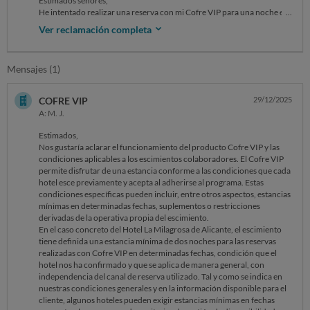
Estimados señores,
He intentado realizar una reserva con mi Cofre VIP para una noche en
el Hotel La Milagrosa de Alicante. Al comunicar que se trataba de un
Ver reclamación completa
cheque Cofre VIP, se me indicó que la estancia mínima debía ser de dos
noches y que debía abonar la diferencia.
Tras revisar las condiciones específicas del hotel, en ningún momento
Mensajes (1)
se menciona que la estancia mínima sea de dos noches. Ante esta
situación, contacté con Cofre VIP y, tras consultar con el hotel, me
informaron que no podían hacer nada y que efectivamente son dos
COFRE VIP
29/12/2025
noches obligatorias.
A: M. J.
Considero esta práctica inaceptable. Ustedes venden el Cofre con unas
condiciones atractivas, pero en la realidad el cliente queda a merced
Estimados,
del hotel, que puede imponer requisitos arbitrarios como estancias
Nos gustaría aclarar el funcionamiento del producto Cofre VIP y las
mínimas o alegar falta de disponibilidad. Además, se amparan en
condiciones aplicables a los escimientos colaboradores. El Cofre VIP
expresiones ambiguas como “en determinadas fechas la contratación
permite disfrutar de una estancia conforme a las condiciones que cada
será de dos noches”, sin especificar cuáles son esas fechas. ¿Por qué no
hotel esce previamente y acepta al adherirse al programa. Estas
se detallan claramente? No parece lógico que el 31/01/2026 se
condiciones específicas pueden incluir, entre otros aspectos, estancias
considere temporada alta.
mínimas en determinadas fechas, suplementos o restricciones
Esta falta de transparencia genera una experiencia muy negativa: el
derivadas de la operativa propia del escimiento.
cliente compra un producto que luego no puede disfrutar en las
En el caso concreto del Hotel La Milagrosa de Alicante, el escimiento
condiciones prometidas. Solicito una solución inmediata y una
tiene definida una estancia mínima de dos noches para las reservas
revisión de estas prácticas para garantizar que las condiciones
realizadas con Cofre VIP en determinadas fechas, condición que el
publicitadas se cumplan.
hotel nos ha confirmado y que se aplica de manera general, con
Quedo a la espera de una respuesta satisfactoria.
independencia del canal de reserva utilizado. Tal y como se indica en
Atentamente,
nuestras condiciones generales y en la información disponible para el
cliente, algunos hoteles pueden exigir estancias mínimas en fechas