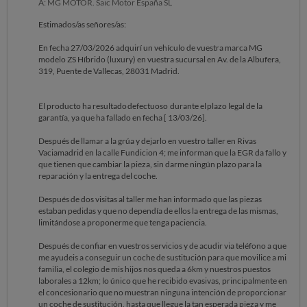
A: MG MOTOR. Saic Motor España SL
Estimados/as señores/as:
En fecha 27/03/2026 adquirí un vehículo de vuestra marca MG
modelo ZS Híbrido (luxury) en vuestra sucursal en Av. de la Albufera,
319, Puente de Vallecas, 28031 Madrid.
El producto ha resultado defectuoso durante el plazo legal de la
garantía, ya que ha fallado en fecha [ 13/03/26].
Después de llamar a la grúa y dejarlo en vuestro taller en Rivas
Vaciamadrid en la calle Fundicion 4; me informan que la EGR da fallo y
que tienen que cambiar la pieza, sin darme ningún plazo para la
reparación y la entrega del coche.
Después de dos visitas al taller me han informado que las piezas
estaban pedidas y que no dependía de ellos la entrega de las mismas,
limitándose a proponerme que tenga paciencia.
Después de confiar en vuestros servicios y de acudir via teléfono a que
me ayudeis a conseguir un coche de sustitución para que movilice a mi
familia, el colegio de mis hijos nos queda a 6km y nuestros puestos
laborales a 12km; lo único que he recibido evasivas, principalmente en
el concesionario que no muestran ninguna intención de proporcionar
un coche de sustitución, hasta que llegue la tan esperada pieza y me