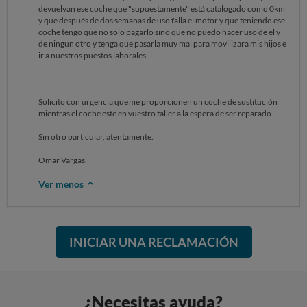
devuelvan ese coche que "supuestamente" está catalogado como 0km
y que después de dos semanas de uso falla el motor y que teniendo ese
coche tengo que no solo pagarlo sino que no puedo hacer uso de el y
de ningun otro y tenga que pasarla muy mal para movilizara mis hijos e
ir a nuestros puestos laborales.
Solicito con urgencia que me proporcionen un coche de sustitución
mientras el coche este en vuestro taller a la espera de ser reparado.
Sin otro particular, atentamente.
Omar Vargas.
Ver menos
INICIAR UNA RECLAMACIÓN
¿Necesitas ayuda?