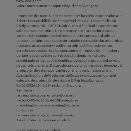
www.elpais.com
Valore nuestra atención aquí: s:tinyurl.com/2xobgpze
Protección de Datos: Sus datos personales han sido incorporados a un
fichero responsabilidad de Ediciones El País, S.L., con domicilio en
C/Miguel Yuste, 40 – 28037 Madrid, con la finalidad de atender sus
solicitudes de atención al cliente o suscriptor. La base jurídica que
legitima este tratamiento es el consentimiento prestado al solicitar
nuestra atención. Los datos serán tratados con este fin durante el plazo
necesario para atender y resolver su solicitud. Podrá ejercer sus
derechos de acceso, rectificación, supresión, oposición, limitación y
portabilidad a través de correo postal al domicilio indicado,
acreditando su identidad e identificándose como usuario del servicio
de atención al cliente. En caso de considerar vulnerado su derecho a la
protección de datos, podrá interponer una reclamación ante la
Agencia Española de Protección de Datos (www.agpd.es) o ante el
delegado de protección de datos de El País (dpo@prisa.com).
05-05-2026 15:46:19 - reclamar@ocu.org:
Remitente
reclamar@ocu.org reclamar@ocu.org
Fecha05-05-2026 15:46:19Destinatario
marketing@elpais.es marketing@elpais.es
CcReply to
reclamar@ocu.org reclamar@ocu.org
AsuntoCobrorenovacióncancelada
Cobro renovación cancelada