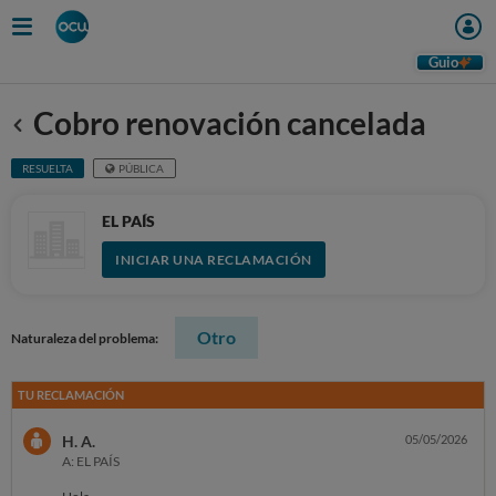
Guio
Cobro renovación cancelada
Anterior
RESUELTA
PÚBLICA
EL PAÍS
INICIAR UNA RECLAMACIÓN
Otro
Naturaleza del problema:
TU RECLAMACIÓN
H. A.
05/05/2026
A: EL PAÍS