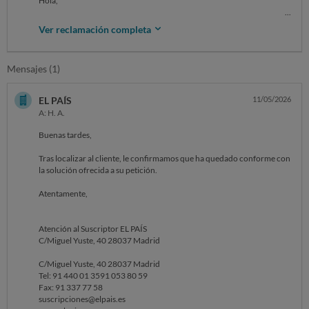
Hola,
El 28/04/2025 se realizó una suscripción al servicio del pais digital por
Ver reclamación completa
un año. El día en que se efectuó la suscripción solicité que o se
renovase automáticamente, y me indicaron que no eraposible en esa
misma llamada, que lo hiciese mas tarde.
Mensajes (1)
El día 29/05/2025 llamé por teléfono, por que no existe la posibilidad
de hacerlo online, para pedir que se desactivase la renovación
EL PAÍS
11/05/2026
automática, y me indicaron que así quedaba registrado en el sistema.
A: H. A.
El día 28/04/2026 se ha cobrado la renovación por importe de 115€
Buenas tardes,
de forma indebida.
Tras localizar al cliente, le confirmamos que ha quedado conforme con
SOLICITO la devolución inmediata de dicho importe y la
la solución ofrecida a su petición.
CANCELACIÓN de toda suscripción que pueda tener con El Pais.
Atentamente,
Atención al Suscriptor EL PAÍS
C/Miguel Yuste, 40 28037 Madrid
C/Miguel Yuste, 40 28037 Madrid
Tel: 91 440 01 3591 053 80 59
Fax: 91 337 77 58
suscripciones@elpais.es