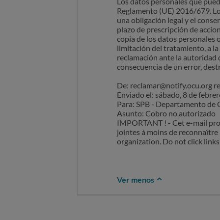
Los datos personales que pueda
Reglamento (UE) 2016/679. Los 
una obligación legal y el conse
plazo de prescripción de accion
copia de los datos personales o
limitación del tratamiento, a l
reclamación ante la autoridad d
consecuencia de un error, destr
De: reclamar@notify.ocu.org 
Enviado el: sábado, 8 de febre
Para: SPB - Departamento de
Asunto: Cobro no autorizado
IMPORTANT ! - Cet e-mail provie
jointes à moins de reconnaître 
organization. Do not click lin
Ver menos