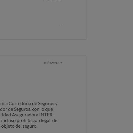
l por un cargo no autorizado
10/02/2025
érica Correduría de Seguros y
dor de Seguros, con lo que
 Entidad Aseguradora INTER
cluso prohibición legal, de
 objeto del seguro.