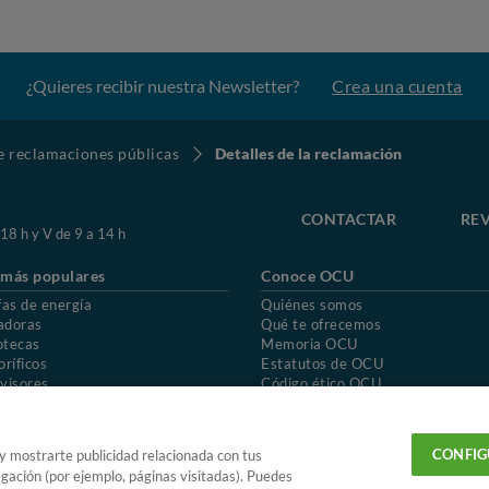
¿Quieres recibir nuestra Newsletter?
Crea una cuenta
de reclamaciones públicas
Detalles de la reclamación
CONTACTAR
REV
 18 h y V de 9 a 14 h
 más populares
Conoce OCU
fas de energía
Quiénes somos
adoras
Qué te ofrecemos
otecas
Memoria OCU
oríficos
Estatutos de OCU
visores
Código ético OCU
chones
Preguntas frecuentes
ión de OCU
Política de privacidad
Uso del nombre y de los signos de OCU
CONFIG
 y mostrarte publicidad relacionada con tus
egación (por ejemplo, páginas visitadas). Puedes