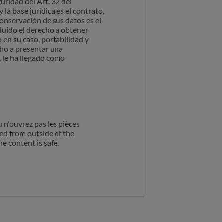
uridad del Art. 32 del
a base jurídica es el contrato,
 conservación de sus datos es el
cluido el derecho a obtener
 en su caso, portabilidad y
cho a presentar una
, le ha llegado como
u n'ouvrez pas les pièces
ted from outside of the
e content is safe.