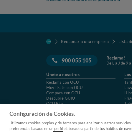
Reclamar a una empresa
Lista 
Reclama!
900 055 105
De L a J de 9 a
Únete a nosotros
Los
Reclama con OCU
Tari
Movilízate con OCU
Lav
Compara con OCU
Hip
Descubre GUIO
Frig
OCU Plus
Tele
Trabajar en OCU
Col
Configuración de Cookies.
© 2026 OCU
Condiciones generales de contratac
Utilizamos cookies propias y de terceros para analizar nuestros servicios
Aviso Legal
Política de cookies
preferencias basado en un perfil elaborado a partir de tus hábitos de nav