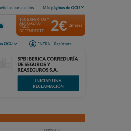
eficios para socios
Más páginas de OCU
2€
150 EXPERTOS Y
ABOGADOS
2meses
PARA
DEFENDERTE
jas OCU
ENTRA
|
Regístrate
SPB IBERICA CORREDURÍA
DE SEGUROS Y
REASEGUROS S.A.
INICIAR UNA
RECLAMACIÓN
08/02/2025