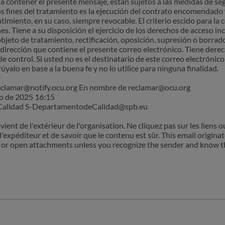
 contener el presente mensaje, están sujetos a las medidas de seg
fines del tratamiento es la ejecución del contrato encomendado y l
ntimiento, en su caso, siempre revocable. El criterio escido para la
es. Tiene a su disposición el ejercicio de los derechos de acceso in
bjeto de tratamiento, rectificación, oposición, supresión o borrado
a dirección que contiene el presente correo electrónico. Tiene dere
e control. Si usted no es el destinatario de este correo electrónico
úyalo en base a la buena fe y no lo utilice para ninguna finalidad.
reclamar@notify.ocu.org En nombre de reclamar@ocu.org
ro de 2025 16:15
 Calidad S-DepartamentodeCalidad@spb.eu
nt de l'extérieur de l'organisation. Ne cliquez pas sur les liens o
l'expéditeur et de savoir que le contenu est sûr. This email origina
ks or open attachments unless you recognize the sender and know th