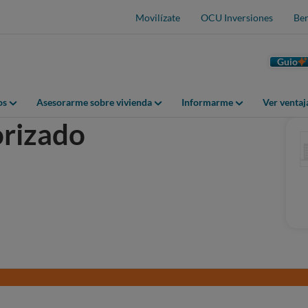
Movilízate
OCU Inversiones
Ben
Guio
os
Asesorarme sobre vivienda
Informarme
Ver venta
orizado