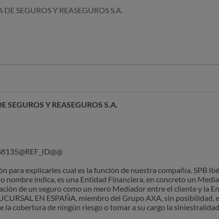
A DE SEGUROS Y REASEGUROS S.A.
icarles [me dirijo a ustedes para presentar una reclamación forma
entos: id acreedor FR55ZZZ115711
diata de ese cobro.
e.
DE SEGUROS Y REASEGUROS S.A.
88135@REF_ID@@
 para explicarles cual es la función de nuestra compañía. SPB Ib
o nombre indica, es una Entidad Financiera, en concreto un Media
atación de un seguro como un mero Mediador entre el cliente y la
URSAL EN ESPAÑA, miembro del Grupo AXA, sin posibilidad, e in
 la cobertura de ningún riesgo o tomar a su cargo la siniestralidad