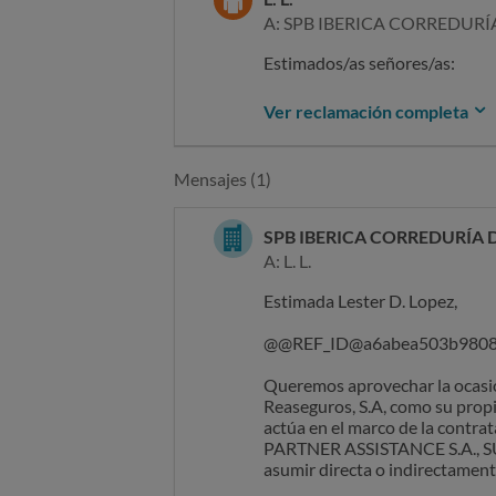
A: SPB IBERICA CORREDURÍ
Estimados/as señores/as:
Me dirijo a ustedes para comun
Ver reclamación completa
en mi tarjeta.
Adjunto los siguientes docum
SOLICITO: la cancelacion inme
Mensajes (1)
Sin otro particular, atentament
Lester D. Lopez
SPB IBERICA CORREDURÍA 
A: L. L.
Estimada Lester D. Lopez,
@@REF_ID@a6abea503b980
Queremos aprovechar la ocasión
Reaseguros, S.A, como su propi
actúa en el marco de la contr
PARTNER ASSISTANCE S.A., SUC
asumir directa o indirectamente