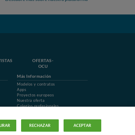
ISTAS
OFERTAS-
OCU
Más Información
Modelos y contratos
Apps
Proyectos europeos
Nuestra oferta
Colegios profesionales
Mapa del sitio
URAR
RECHAZAR
ACEPTAR