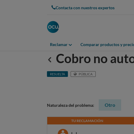
Contacta con nuestros expertos
Reclamar
Comparar productos y preci
Cobro no aut
Anterior
RESUELTA
PÚBLICA
Otro
Naturaleza del problema:
TU RECLAMACIÓN
L. L.