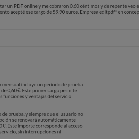
editar un PDF online y me cobraron 0,60 céntimos y de repente veo 
to acepté ese cargo de 59,90 euros. Empresa editpdf* en concept
es seguidos. En el mes de octubre y ahora en el mes de Noviembre
ón mensual incluye un periodo de prueba
e de 0,60 €. Este primer cargo permite
as funciones y ventajas del servicio
o de prueba, y siempre que el usuario no
scripción se renovará automáticamente
0 €. Este importe corresponde al acceso
servicio, sin interrupciones ni