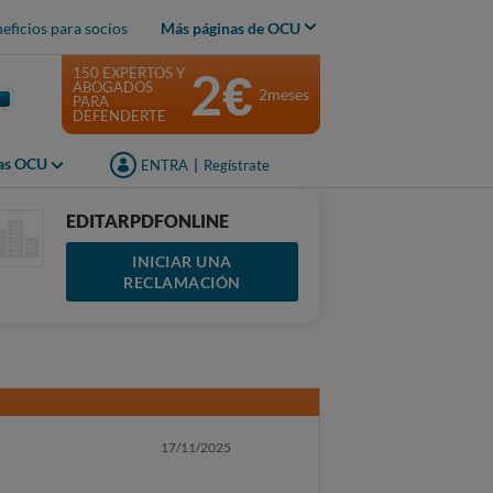
eficios para socios
Más páginas de OCU
2€
150 EXPERTOS Y
ABOGADOS
2meses
PARA
DEFENDERTE
jas OCU
ENTRA
|
Regístrate
EDITARPDFONLINE
INICIAR UNA
RECLAMACIÓN
17/11/2025