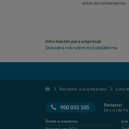
antes de contactarnos.
Información para empresas
Descubra más sobre esta plataforma
Reclamar a una empresa
Lista 
Reclama!
900 055 105
De L a J de 9 a
Únete a nosotros
Los
Reclama con OCU
Tari