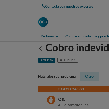
Contacta con nuestros expertos
Reclamar
Comparar productos y preci
Cobro indevi
Anterior
RESUELTA
PÚBLICA
Otro
Naturaleza del problema:
TU RECLAMACIÓN
V. B.
A: Editarpdfonline