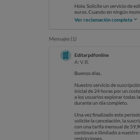
Hola. Solicite un servicio de 
euros. Cuando en ningún momen
cobrado 59,90 durante dos mes
Ver reclamación completa
Mensajes (1)
Editarpdfonline
A: V. B.
Buenos días,
Nuestro servicio de suscripci
inicial de 24 horas por un cost
a los usuarios explorar todas l
durante un día completo.
Una vez finalizado este period
solicite la cancelación, la su
con una tarifa mensual de 59,9
continuo e ilimitado a nuestro 
restricciones.