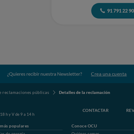
91 791 22 9
¿Quieres recibir nuestra Newsletter?
Crea una cuenta
de reclamaciones públicas
Detalles de la reclamación
CONTACTAR
REV
 18 h y V de 9 a 14 h
 más populares
Conoce OCU
fas de energía
Quiénes somos