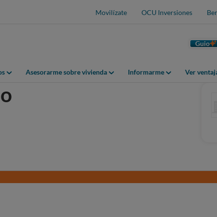
Movilízate
OCU Inversiones
Ben
Guio
os
Asesorarme sobre vivienda
Informarme
Ver venta
do