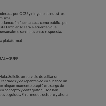
moderada por OCU y ninguno de nuestros
 misma.
 reclamación fue marcada como pública por
uesta también lo será. Recuerden que
personales o sensibles en su respuesta.
a plataforma?
A BALAGUER
ola. Solicite un servicio de editar un
 céntimos y de repente veo en el banco un
 en ningún momento acepté ese cargo de
 en concepto y editarpdfonli. Me han
es seguidos. En el mes de octubre y ahora