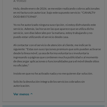
A: YOIGO
Hola, desde enero de 2026, se me están realizando cobros adicionales
en mi factura sin autorizar, bajo este supuesto servicio: "CANALTV-
DOD B85753960".
Yo no he autorizado ninguna suscripción, ni estoy disfrutando este
servicio. Además, las horas en las que aparece que se utiliza dicho
servicio, son días laborales por la mañana, estoy trabajando y no
puedo estar utilizando el servicio desde casa.
Al contactar con el servicio de atención al cliente, me indican lo
siguiente: "Estas son suscripciones premium que solo pueden activarse
desde la línea móvil, ya sea de forma voluntaria o involuntaria
ingresando a páginas que contienen mucha publicidad o al momento
de descargar aplicaciones o funcionalidades para el móvil desde sitios
no oficiales."
Insisto en que no he activado nada y no me quieren dar solución.
Solicito la devolución íntegra de los servicios cobrados sin
autorización.
Ver menos