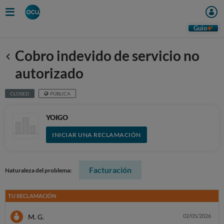
Guio
Cobro indevido de servicio no
Anterior
autorizado
CLOSED
PÚBLICA
YOIGO
INICIAR UNA RECLAMACIÓN
Facturación
Naturaleza del problema:
TU RECLAMACIÓN
M. G.
02/05/2026