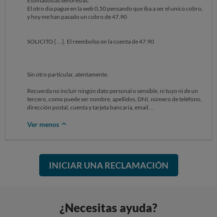
Estimados/as señores/as:
El otro dia pague en la web 0,50 pensando que iba a ser el unico cobro,
y hoy me han pasado un cobro de 47.90
SOLICITO […]. El reembolso en la cuenta de 47.90
Sin otro particular, atentamente.
Recuerda no incluir ningún dato personal o sensible, ni tuyo ni de un
tercero, como puede ser nombre, apellidos, DNI, número de teléfono,
dirección postal, cuenta y tarjeta bancaria, email…
Ver menos
INICIAR UNA RECLAMACIÓN
¿Necesitas ayuda?