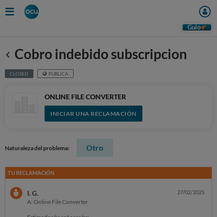
Guio
Cobro indebido subscripcion
Anterior
CLOSED
PÚBLICA
ONLINE FILE CONVERTER
INICIAR UNA RECLAMACIÓN
Otro
Naturaleza del problema:
TU RECLAMACIÓN
I. G.
27/02/2025
A: Online File Converter