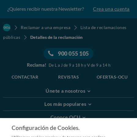
¿Quieres recibir nuestra Newsletter?
Crea una cuenta
Reclamar a una empresa
Lista de reclamaciones
públicas
Detalles de la reclamación
900 055 105
Reclama!
De L a J de 9 a 18 h y V de 9 a 14 h
CONTACTAR
REVISTAS
OFERTAS-OCU
Únete a nosotros
Los más populares
Conoce OCU
Configuración de Cookies.
Más Información