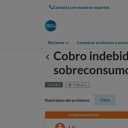
Contacta con nuestros expertos
Reclamar
Comparar productos y preci
Cobro indebid
Anterior
sobreconsum
CLOSED
PÚBLICA
Otro
Naturaleza del problema:
TU RECLAMACIÓN
J. G.