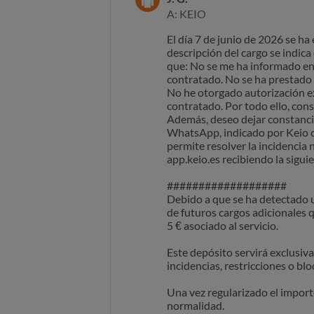
A: KEIO
El día 7 de junio de 2026 se ha
descripción del cargo se indi
que: No se me ha informado en 
contratado. No se ha prestado 
No he otorgado autorización exp
contratado. Por todo ello, cons
Además, deseo dejar constancia
WhatsApp, indicado por Keio c
permite resolver la incidencia 
app.keio.es recibiendo la sigu
###################
Debido a que se ha detectado un
de futuros cargos adicionales 
5 € asociado al servicio.
Este depósito servirá exclusiva
incidencias, restricciones o b
Una vez regularizado el import
normalidad.