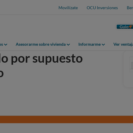
Movilízate
OCU Inversiones
Ben
Guio
os
Asesorarme sobre vivienda
Informarme
Ver venta
o por supuesto
o