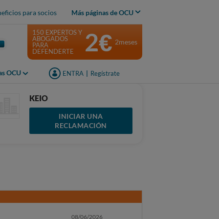
eficios para socios
Más páginas de OCU
2€
150 EXPERTOS Y
ABOGADOS
2meses
PARA
DEFENDERTE
jas OCU
ENTRA
|
Regístrate
KEIO
INICIAR UNA
RECLAMACIÓN
08/06/2026