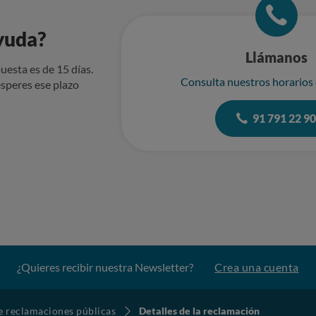
yuda?
Llámanos
uesta es de 15 días.
Consulta nuestros horarios
speres ese plazo
91 791 22 9
¿Quieres recibir nuestra Newsletter?
Crea una cuenta
de reclamaciones públicas
Detalles de la reclamación