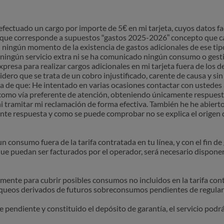
 efectuado un cargo por importe de 5€ en mi tarjeta, cuyos datos fa
ca que corresponde a supuestos “gastos 2025-2026” concepto que 
ningún momento de la existencia de gastos adicionales de ese tipo
ningún servicio extra ni se ha comunicado ningún consumo o gesti
resa para realizar cargos adicionales en mi tarjeta fuera de los d
idero que se trata de un cobro injustificado, carente de causa y si
 de que: He intentado en varias ocasiones contactar con ustedes a
omo vía preferente de atención, obteniendo únicamente respuest
ni tramitar mi reclamación de forma efectiva. También he he abierto
iente respuesta y como se puede comprobar no se explica el origen d
 consumo fuera de la tarifa contratada en tu línea, y con el fin de 
que puedan ser facturados por el operador, será necesario dispone
mente para cubrir posibles consumos no incluidos en la tarifa contr
loqueos derivados de futuros sobreconsumos pendientes de regular
e pendiente y constituido el depósito de garantía, el servicio pod