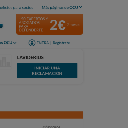
eficios para socios
Más páginas de OCU
2€
150 EXPERTOS Y
ABOGADOS
2meses
PARA
DEFENDERTE
jas OCU
ENTRA
|
Regístrate
LAVIDERIUS
INICIAR UNA
RECLAMACIÓN
08/05/2023