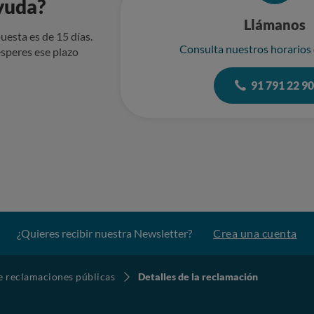
yuda?
Llámanos
uesta es de 15 días.
Consulta nuestros horarios
speres ese plazo
91 791 22 9
¿Quieres recibir nuestra Newsletter?
Crea una cuenta
de reclamaciones públicas
Detalles de la reclamación