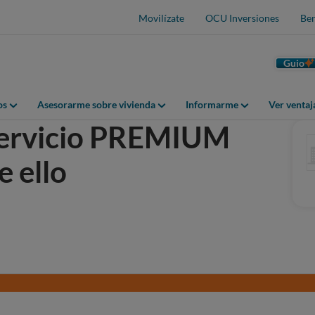
Movilízate
OCU Inversiones
Ben
Guio
os
Asesorarme sobre vivienda
Informarme
Ver venta
servicio PREMIUM
e ello