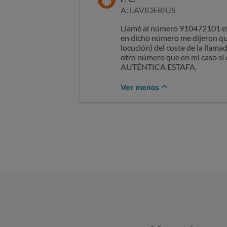
A: LAVIDERIUS
Llamé al número 910472101 el 0
en dicho número me dijeron qu
locución) del coste de la llama
otro número que en mi caso sí 
AUTÉNTICA ESTAFA.
Ver menos