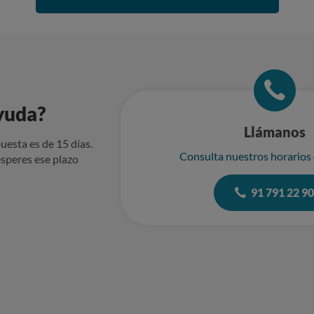
yuda?
Llámanos
uesta es de 15 días.
Consulta nuestros horarios
speres ese plazo
91 791 22 9