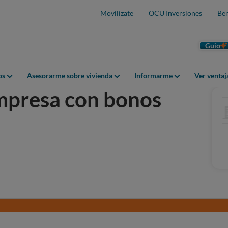
Movilízate
OCU Inversiones
Ben
Guio
os
Asesorarme sobre vivienda
Informarme
Ver venta
empresa con bonos