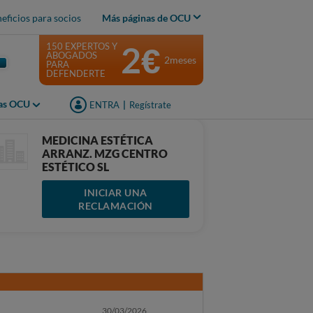
eficios para socios
Más páginas de OCU
2€
150 EXPERTOS Y
ABOGADOS
2meses
PARA
DEFENDERTE
jas OCU
ENTRA
|
Regístrate
MEDICINA ESTÉTICA
ARRANZ. MZG CENTRO
ESTÉTICO SL
INICIAR UNA
RECLAMACIÓN
30/03/2026