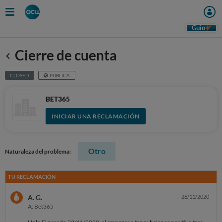
Guio
Cierre de cuenta
Anterior
CLOSED
PÚBLICA
BET365
INICIAR UNA RECLAMACIÓN
Otro
Naturaleza del problema:
TU RECLAMACIÓN
A. G.
26/11/2020
A: Bet365