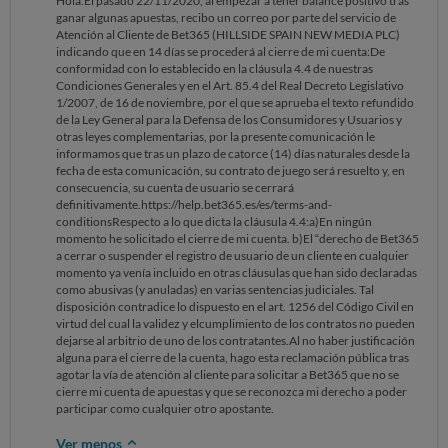
Hola.El pasado 22/11/2020, al empezar a tener balance positivo tras
ganar algunas apuestas, recibo un correo por parte del servicio de
Atención al Cliente de Bet365 (HILLSIDE SPAIN NEW MEDIA PLC)
indicando que en 14 días se procederá al cierre de mi cuenta:De
conformidad con lo establecido en la cláusula 4.4 de nuestras
Condiciones Generales y en el Art. 85.4 del Real Decreto Legislativo
1/2007, de 16 de noviembre, por el que se aprueba el texto refundido
de la Ley General para la Defensa de los Consumidores y Usuarios y
otras leyes complementarias, por la presente comunicación le
informamos que tras un plazo de catorce (14) días naturales desde la
fecha de esta comunicación, su contrato de juego será resuelto y, en
consecuencia, su cuenta de usuario se cerrará
definitivamente.https://help.bet365.es/es/terms-and-
conditionsRespecto a lo que dicta la cláusula 4.4:a)En ningún
momento he solicitado el cierre de mi cuenta. b)El “derecho de Bet365
a cerrar o suspender el registro de usuario de un cliente en cualquier
momento ya venía incluido en otras cláusulas que han sido declaradas
como abusivas (y anuladas) en varias sentencias judiciales. Tal
disposición contradice lo dispuesto en el art. 1256 del Código Civil en
virtud del cual la validez y elcumplimiento de los contratos no pueden
dejarse al arbitrio de uno de los contratantes.Al no haber justificación
alguna para el cierre de la cuenta, hago esta reclamación pública tras
agotar la vía de atención al cliente para solicitar a Bet365 que no se
cierre mi cuenta de apuestas y que se reconozca mi derecho a poder
participar como cualquier otro apostante.
Ver menos