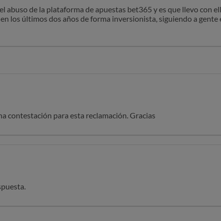
el abuso de la plataforma de apuestas bet365 y es que llevo con el
 en los últimos dos años de forma inversionista, siguiendo a gente 
veces falla y otras acierta, pues resulta que en los 8 primeros año
os dos años he salido con beneficios normales y ahora han decidido
 condiciones abusivas para el consumidor.
a contestación para esta reclamación. Gracias
spuesta.