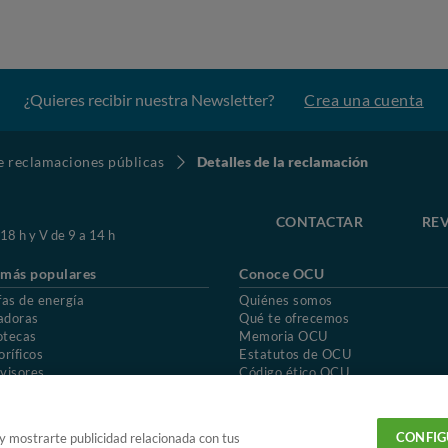
¿Quieres recibir nuestra Newsletter?
Crea una cuenta
de reclamaciones públicas
Detalles de la reclamación
CONTACTAR
REV
 18 h y V de 9 a 14 h
 más populares
Conoce OCU
fas de energía
Quiénes somos
adoras
Qué te ofrecemos
otecas
Memoria OCU
oríficos
Estatutos de OCU
visores
Código ético OCU
chones
Preguntas frecuentes
ión de OCU
Política de privacidad
Uso del nombre y de los signos de OCU
CONFIG
 y mostrarte publicidad relacionada con tus