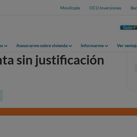
Movilízate
OCU Inversiones
Ben
Guio
os
Asesorarme sobre vivienda
Informarme
Ver venta
ta sin justificación