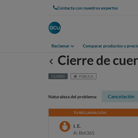
Contacta con nuestros expertos
Reclamar
Comparar productos y preci
Cierre de cuen
Anterior
CLOSED
PÚBLICA
Cancelación
Naturaleza del problema:
TU RECLAMACIÓN
I. E.
A: Bet365