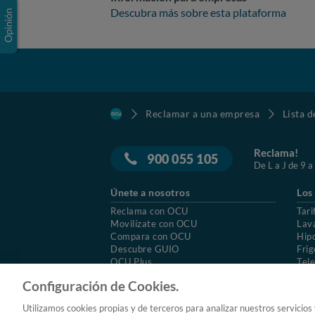
Descubra más sobre esta plataforma
Reclamar a una empresa
Lista 
Reclama!
900 055 105
De L a J de 9 a
Únete a nosotros
Los
Reclama con OCU
Tari
Movilízate con OCU
Lav
Compara con OCU
Hip
Descubre GUIO
Frig
OCU Plus
Tele
Trabajar en OCU
Col
Configuración de Cookies.
© 2026 OCU
Condiciones generales de contratac
Utilizamos cookies propias y de terceros para analizar nuestros servicios
Aviso Legal
Política de cookies