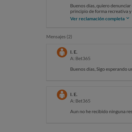
Buenos días, quiero denunciar 
principio de forma recreativa y
pronósticos gratuitos que unas 
Ver reclamación completa
estaba bien, pero en los últim
justificación, apelando a unas
Mensajes (2)
I. E.
A: Bet365
Buenos días, Sigo esperando un
I. E.
A: Bet365
Aun no he recibido ninguna re