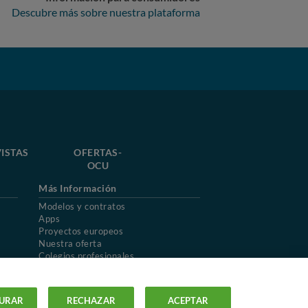
Descubre más sobre nuestra plataforma
ISTAS
OFERTAS-
OCU
Más Información
Modelos y contratos
Apps
Proyectos europeos
Nuestra oferta
Colegios profesionales
Mapa del sitio
URAR
RECHAZAR
ACEPTAR