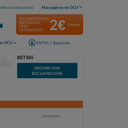
eficios para socios
Más páginas de OCU
2€
150 EXPERTOS Y
ABOGADOS
2meses
PARA
DEFENDERTE
jas OCU
ENTRA
|
Regístrate
BET365
INICIAR UNA
RECLAMACIÓN
14/08/2024