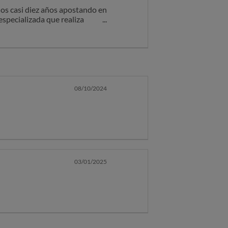
los casi diez años apostando en
especializada que realiza
s al no tener beneficios todo
 cerrarme la cuenta sin
08/10/2024
03/01/2025