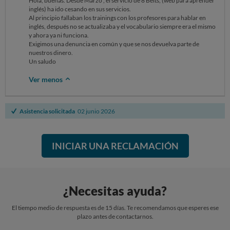
Hola, buenas. Desde Marzo , el servicio de 8 Belts, (web para aprender
inglés) ha ido cesando en sus servicios.
Al principio fallaban los trainings con los profesores para hablar en
inglés, después no se actualizaba y el vocabulario siempre era el mismo
y ahora ya ni funciona.
Exigimos una denuncia en común y que se nos devuelva parte de
nuestros dinero.
Un saludo
Ver menos
Asistencia solicitada
02 junio 2026
INICIAR UNA RECLAMACIÓN
¿Necesitas ayuda?
El tiempo medio de respuesta es de 15 días. Te recomendamos que esperes ese
plazo antes de contactarnos.