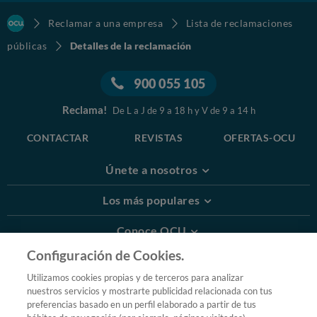
Reclamar a una empresa
Lista de reclamaciones
públicas
Detalles de la reclamación
900 055 105
Reclama!
De L a J de 9 a 18 h y V de 9 a 14 h
CONTACTAR
REVISTAS
OFERTAS-OCU
Únete a nosotros
Los más populares
Conoce OCU
Configuración de Cookies.
Más Información
Utilizamos cookies propias y de terceros para analizar
nuestros servicios y mostrarte publicidad relacionada con tus
© 2026 OCU
preferencias basado en un perfil elaborado a partir de tus
Condiciones generales de contratación de OCU