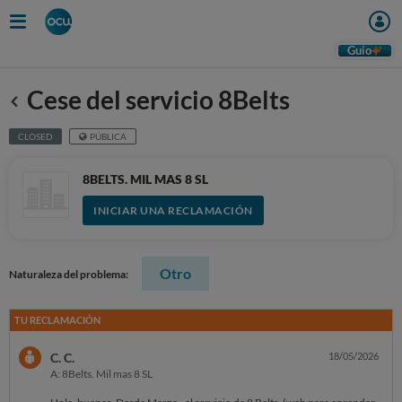
Guio
Cese del servicio 8Belts
Anterior
CLOSED
PÚBLICA
8BELTS. MIL MAS 8 SL
INICIAR UNA RECLAMACIÓN
Otro
Naturaleza del problema:
TU RECLAMACIÓN
C. C.
18/05/2026
A: 8Belts. Mil mas 8 SL