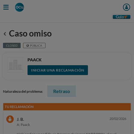
Guio
Caso omiso
Anterior
CLOSED
PÚBLICA
PAACK
INICIAR UNA RECLAMACIÓN
Retraso
Naturaleza del problema:
TU RECLAMACIÓN
J. B.
20/02/2026
A: Paack