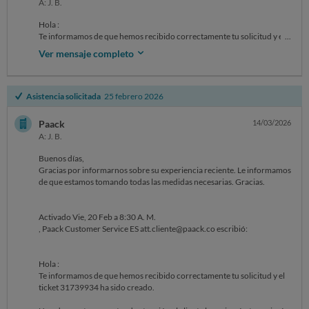
A: J. B.
Hola :
Te informamos de que hemos recibido correctamente tu solicitud y el
ticket 31742759 ha sido creado.
Ver mensaje completo
Uno de nuestros agentes de atención al cliente lo revisará y te enviará
una respuesta en las próximas horas.
Gracias por contactar con Paack.
Asistencia solicitada
25 febrero 2026
Saludos,
Paack
Paack
14/03/2026
A: J. B.
Activado Vie, 20 Feb a 12:45 P. M.
Buenos días,
, Reclamar reclamar@ocu.org escribió:
Gracias por informarnos sobre su experiencia reciente. Le informamos
de que estamos tomando todas las medidas necesarias. Gracias.
Activado Vie, 20 Feb a 8:30 A. M.
, Paack Customer Service ES att.cliente@paack.co escribió:
Hola :
Te informamos de que hemos recibido correctamente tu solicitud y el
ticket 31739934 ha sido creado.