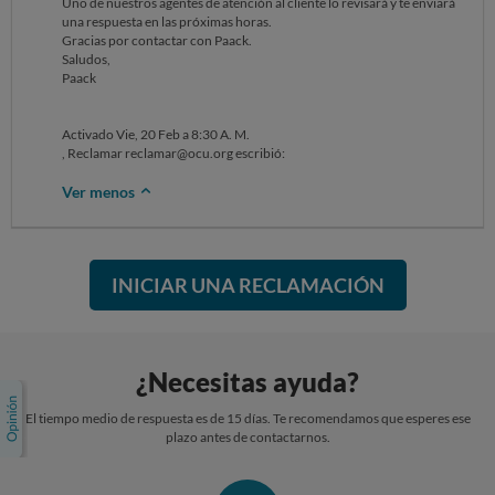
Uno de nuestros agentes de atención al cliente lo revisará y te enviará
una respuesta en las próximas horas.
Gracias por contactar con Paack.
Saludos,
Paack
Activado Vie, 20 Feb a 8:30 A. M.
, Reclamar reclamar@ocu.org escribió:
Ver menos
INICIAR UNA RECLAMACIÓN
¿Necesitas ayuda?
El tiempo medio de respuesta es de 15 días. Te recomendamos que esperes ese
plazo antes de contactarnos.