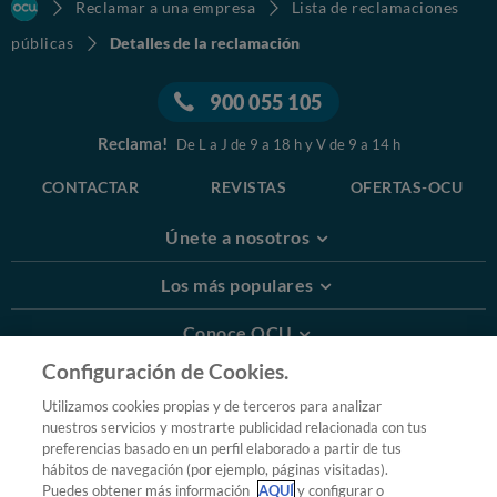
Reclamar a una empresa
Lista de reclamaciones
públicas
Detalles de la reclamación
900 055 105
Reclama!
De L a J de 9 a 18 h y V de 9 a 14 h
CONTACTAR
REVISTAS
OFERTAS-OCU
Únete a nosotros
Los más populares
Conoce OCU
Configuración de Cookies.
Más Información
Utilizamos cookies propias y de terceros para analizar
nuestros servicios y mostrarte publicidad relacionada con tus
© 2026 OCU
preferencias basado en un perfil elaborado a partir de tus
Condiciones generales de contratación de OCU
hábitos de navegación (por ejemplo, páginas visitadas).
Política de privacidad
Puedes obtener más información
AQUÍ
y configurar o