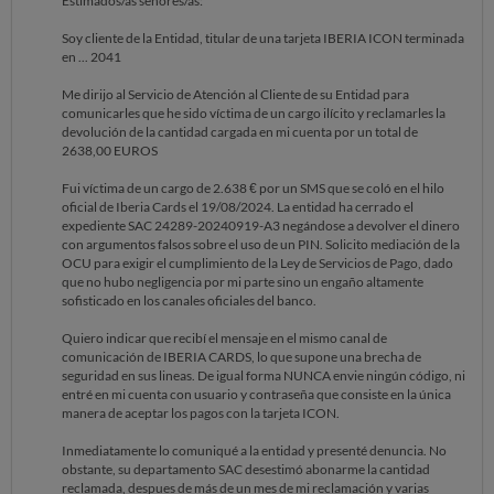
Estimados/as señores/as:
Soy cliente de la Entidad, titular de una tarjeta IBERIA ICON terminada
en ... 2041
Me dirijo al Servicio de Atención al Cliente de su Entidad para
comunicarles que he sido víctima de un cargo ilícito y reclamarles la
devolución de la cantidad cargada en mi cuenta por un total de
2638,00 EUROS
Fui víctima de un cargo de 2.638 € por un SMS que se coló en el hilo
oficial de Iberia Cards el 19/08/2024. La entidad ha cerrado el
expediente SAC 24289-20240919-A3 negándose a devolver el dinero
con argumentos falsos sobre el uso de un PIN. Solicito mediación de la
OCU para exigir el cumplimiento de la Ley de Servicios de Pago, dado
que no hubo negligencia por mi parte sino un engaño altamente
sofisticado en los canales oficiales del banco.
Quiero indicar que recibí el mensaje en el mismo canal de
comunicación de IBERIA CARDS, lo que supone una brecha de
seguridad en sus lineas. De igual forma NUNCA envie ningún código, ni
entré en mi cuenta con usuario y contraseña que consiste en la única
manera de aceptar los pagos con la tarjeta ICON.
Inmediatamente lo comuniqué a la entidad y presenté denuncia. No
obstante, su departamento SAC desestimó abonarme la cantidad
reclamada, despues de más de un mes de mi reclamación y varias