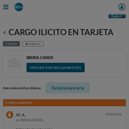
Guio
CARGO ILICITO EN TARJETA
Anterior
CLOSED
PÚBLICA
IBERIA CARDS
INICIAR UNA RECLAMACIÓN
Tarjeta bancaria
Naturaleza del problema:
TU RECLAMACIÓN
M. A.
15/04/2026
A: IBERIA CARDS