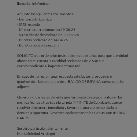
llamadas telefónicas.
Adjunto los siguientes documentos:
- Denuncia Ertzaintza
- SMS recibido
- Mi escrito de reclamación 19.08.24
- Su escrito de desestimación. 23.09.24
- Burofax reclamacion 14.04.26
- Burofax banco de españa
SOLICITO que ordene las instrucciones oportunas para que la entidad
abone en mi cuenta la cantidad reclamada de 2.638 eur
correspondiente al importe defraudado.
En caso de no recibir una respuesta satisfactoria, procederé
igualmente a la denuncia ante el BANCO DE ESPAÑA, cuya copia les
adjunto.
Quiero indicarles igualmente que fui objeto de cargos ilicitos en las
mismas fechas a través de la tarjeta INFINITE de Caixabank, que se
resolvió de manera inmediata y favorable una vez presentada la
denuncia oportuna. Desafortunadamente no ha sido así con IBERIA
CARDS.
Sin otro particular, atentamente.
Maria Soledad Aristegui