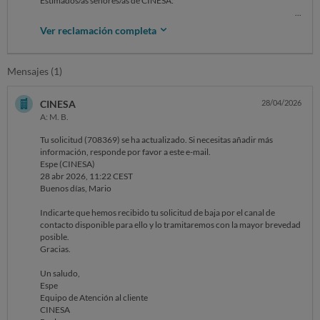
Estimados/as señores/as de CINESA:
Me pongo en contacto con ustedes porque necesito cancelar la
Ver reclamación completa
suscripción de la tarjeta UNLIMITED, por razones de salud (me operan
y estaré un buen tiempo sin poder ir al cine).
Mensajes (1)
En la APP, donde dice "Gestiona tu suscripción", sólo se puede cambiar
el tipo de la misma. NO existe modo de cacelar.
Pero en la página web tampoco deja cancelar.
CINESA
28/04/2026
Luego del mareo de ir a Preguntas Frecuentes, en lo que se supone es
A: M. B.
una ayuda, solamente permite enviar un correo con los datos
solicitando la cancelación.
Tu solicitud (708369) se ha actualizado. Si necesitas añadir más
Raya lo ilegal.
información, responde por favor a este e-mail.
Pero lo he hecho, he solicitado la cancelación, me llega mail de que
Espe (CINESA)
"está siendo revisada"; y en una semana NO he tenido noticias.
28 abr 2026, 11:22 CEST
Nadie se ha puesto en contacto.
Buenos días, Mario
La suscripción sigue activa, nadie me responde.
Indicarte que hemos recibido tu solicitud de baja por el canal de
Si ponen tan fácil la inscripción, incluso muy fácil, por APP, la
contacto disponible para ello y lo tramitaremos con la mayor brevedad
renovación o hacerla deluxe, resulta MUY sorpresivo que no haya
posible.
forma de poder cancelar cuando uno quiera o necesite.
Gracias.
Sin otro particular, atentamente.
Un saludo,
Espe
Mario Blanco
Equipo de Atención al cliente
CINESA