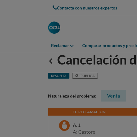
Contacta con nuestros expertos
Reclamar
Comparar productos y preci
Cancelación d
Anterior
RESUELTA
PÚBLICA
Venta
Naturaleza del problema:
TU RECLAMACIÓN
A. J.
A: Castore