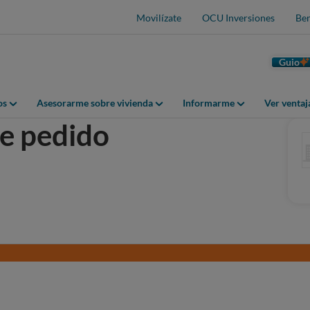
Movilízate
OCU Inversiones
Ben
Guio
os
Asesorarme sobre vivienda
Informarme
Ver venta
e pedido