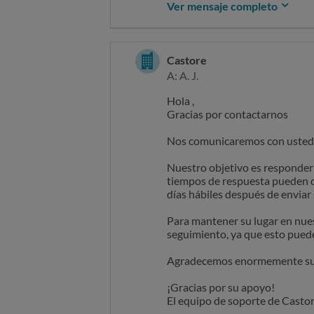
Ver mensaje completo
Agradecemos enormemente su 
Sin otro particular, quedo a la 
Atentamente,
¡Gracias por su apoyo!
El equipo de soporte de Casto
Alberto
Castore
A: A. J.
On Fri, Jul 18 2025, at 02:30 
Hola ,
reclamar@ocu.org wrote:
Gracias por contactarnos
Nos comunicaremos con usted l
Nuestro objetivo es responder a
tiempos de respuesta pueden de
días hábiles después de enviar
Para mantener su lugar en nues
seguimiento, ya que esto pued
Agradecemos enormemente su 
¡Gracias por su apoyo!
El equipo de soporte de Casto