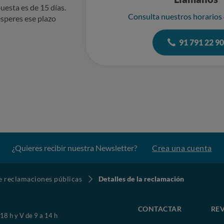
uesta es de 15 días.
Consulta nuestros horarios
speres ese plazo
91 791 22 9
¿Quieres recibir nuestra Newsletter?
Crea una cuenta
de reclamaciones públicas
Detalles de la reclamación
CONTACTAR
REV
 18 h y V de 9 a 14 h