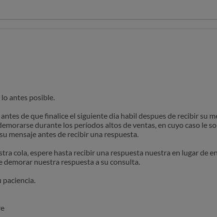
paciencia.
espera de sus noticias.
re
PM,
o antes posible.
ntes de que finalice el siguiente dia habil despues de recibir su 
morarse durante los períodos altos de ventas, en cuyo caso le so
 su mensaje antes de recibir una respuesta.
tra cola, espere hasta recibir una respuesta nuestra en lugar de e
e demorar nuestra respuesta a su consulta.
paciencia.
re