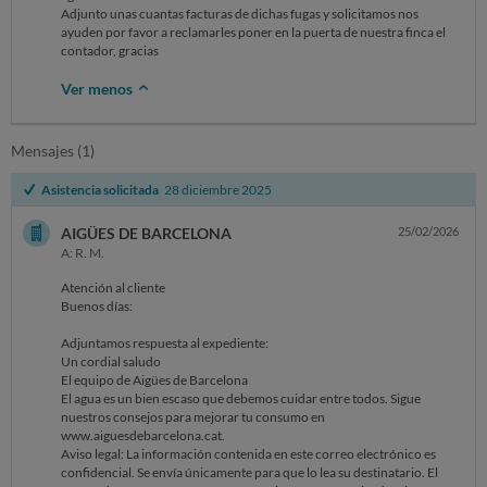
Adjunto unas cuantas facturas de dichas fugas y solicitamos nos
ayuden por favor a reclamarles poner en la puerta de nuestra finca el
contador, gracias
Ver menos
Mensajes (1)
Asistencia solicitada
28 diciembre 2025
AIGÜES DE BARCELONA
25/02/2026
A: R. M.
Atención al cliente
Buenos días:
Adjuntamos respuesta al expediente:
Un cordial saludo
El equipo de Aigües de Barcelona
El agua es un bien escaso que debemos cuidar entre todos. Sigue
nuestros consejos para mejorar tu consumo en
www.aiguesdebarcelona.cat.
Aviso legal: La información contenida en este correo electrónico es
confidencial. Se envía únicamente para que lo lea su destinatario. El