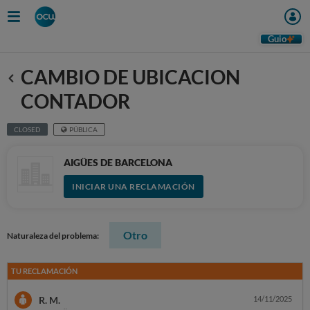
Guio
CAMBIO DE UBICACION
Anterior
CONTADOR
CLOSED
PÚBLICA
AIGÜES DE BARCELONA
INICIAR UNA RECLAMACIÓN
Otro
Naturaleza del problema:
TU RECLAMACIÓN
R. M.
14/11/2025