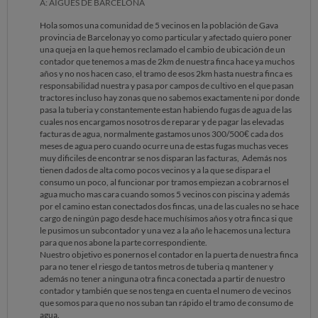
A: AIGÜES DE BARCELONA
Hola somos una comunidad de 5 vecinos en la población de Gava
provincia de Barcelonay yo como particular y afectado quiero poner
una queja en la que hemos reclamado el cambio de ubicación de un
contador que tenemos a mas de 2km de nuestra finca hace ya muchos
años y no nos hacen caso, el tramo de esos 2km hasta nuestra finca es
responsabilidad nuestra y pasa por campos de cultivo en el que pasan
tractores incluso hay zonas que no sabemos exactamente ni por donde
pasa la tuberia y constantemente estan habiendo fugas de agua de las
cuales nos encargamos nosotros de reparar y de pagar las elevadas
facturas de agua, normalmente gastamos unos 300/500€ cada dos
meses de agua pero cuando ocurre una de estas fugas muchas veces
muy dificiles de encontrar se nos disparan las facturas, Además nos
tienen dados de alta como pocos vecinos y a la que se dispara el
consumo un poco, al funcionar por tramos empiezan a cobrarnos el
agua mucho mas cara cuando somos 5 vecinos con piscina y además
por el camino estan conectados dos fincas, una de las cuales no se hace
cargo de ningún pago desde hace muchísimos años y otra finca si que
le pusimos un subcontador y una vez a la año le hacemos una lectura
para que nos abone la parte correspondiente.
Nuestro objetivo es ponernos el contador en la puerta de nuestra finca
para no tener el riesgo de tantos metros de tuberia q mantener y
además no tener a ninguna otra finca conectada a partir de nuestro
contador y también que se nos tenga en cuenta el numero de vecinos
que somos para que no nos suban tan rápido el tramo de consumo de
agua.