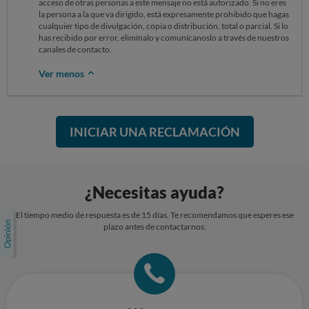
acceso de otras personas a este mensaje no está autorizado. Si no eres
la persona a la que va dirigido, está expresamente prohibido que hagas
cualquier tipo de divulgación, copia o distribución, total o parcial. Si lo
has recibido por error, elimínalo y comunícanoslo a través de nuestros
canales de contacto.
Ver menos
INICIAR UNA RECLAMACIÓN
¿Necesitas ayuda?
El tiempo medio de respuesta es de 15 días. Te recomendamos que esperes ese
plazo antes de contactarnos.