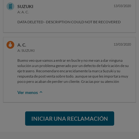
España. Puedo ponerle una hoja de reclamación al concesionario pero
encargado de almacen, en el puedo ver que la contestación de la casa
SUZUKI
13/03/2020
como les digo ellos se desentienden y dicen que es su decisión que ellos
es que se deberían haber cambiado en la primera revisión oficial de la
A: A. C.
no pueden hacer nada y yo sigo con las ruedas mal por un defecto de
marca pero como no lo detectaron en la primera revisión ahora ya no
fabricacion de suzuki. ¿he de reclamar directamente a Japon?
entra el cambio. La primera revisión del vehículo se hizo también en un
DATA DELETED - DESCRIPTION COULD NOT BE RECOVERED
distribuidor autorizado Suzuki que se llamaba “agro castalia” y que
ahora ha desaparecido, con todo mi vehículo siempre ha hecho las
revisiones en sus distribuidores autorizados de tal manera que si sus
técnicos no fueron capaces de detectar el problema en la primera
A. C.
13/03/2020
revisión yo no tengo responsabilidad alguna por tanto solicito que se le
A: SUZUKI
cambien tanto las ruedas traseras como los frenos en garantía ya que
entiendo que su desgaste se ha producido por un defecto de
Bueno veo que vamos a entrar en bucle y no me van a dar ninguna
fabricación en el eje trasero del vehículo.
solución a un problema generado por un defecto de fabricación de su
eje trasero. Recomendare encarecidamente la marca Suzuki y su
respuesta de post venta sobre todo. aunque se que les importara muy
poco pero acaban de perder un cliente. Gracias por su atención
Ver menos
INICIAR UNA RECLAMACIÓN