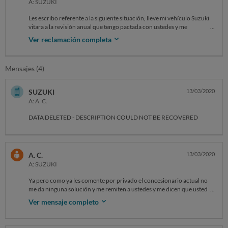
A: SUZUKI
Les escribo referente a la siguiente situación, lleve mi vehículo Suzuki
vitara a la revisión anual que tengo pactada con ustedes y me
comentan del taller “vehicles” que hay una campaña de garantía en la
Ver reclamación completa
que se ha de cambiar el eje trasero del vehículo pero al ver yo las
ruedas encuentro que de media rueda hacia afuera del coche esta el
neumático completamente liso y la parte interior del mismo esta nuevo
Mensajes (4)
como si nunca hubiera tocado la carretera. También me comenta la
chica del concesionario que los discos y pastillas de freno traseras
están para cambiar pero que ni las ruedas ni los discos ni las pastillas
SUZUKI
13/03/2020
entran en la garantía. Les expongo mi queja ya que no estoy de acuerdo
A: A. C.
con esto, el vehículo tiene 44.000 km y el desgaste de las ruedas y los
discos se ha producido claramente porque el eje trasero estaba
DATA DELETED - DESCRIPTION COULD NOT BE RECOVERED
defectuoso y mal alienado de verticalidad lo que ha producido dicho
desgaste y le digo que creo que me han de cambiar todo en garantía ya
que el eje tiene un defecto de fabrica y los neumáticos y discos es una
consecuencia de este defecto. Ellos me dicen que no, que lo expondrán
A. C.
13/03/2020
a la marca y harán lo que la marca les diga. Ayer día 20 por la tarde
A: SUZUKI
llame yo a atención al cliente de la marca y con la matricula me dijeron
que no les constaba ninguna incidencia del vehículo cosa que no
Ya pero como ya les comente por privado el concesionario actual no
entiendo porque en el concesionario me dijeron que ya habían
me da ninguna solución y me remiten a ustedes y me dicen que ustedes
obtenido respuesta de la marca. Al salir de trabajar me pase por el
son los que me han de dar una solución y comunicárselo a ellos y ellos
concesionario a ver como estaba el tema del coche y me dicen que me
Ver mensaje completo
como concesionario harán lo que ustedes que son la central les diga, el
han cambiado el eje pero que de la casa oficial le han dicho que las
concesionario que entiendo que cometió el error esta actualmente
ruedas y frenos no entran, les pido que me enseñen dicha
cerrado entonces yo les reclamo a ustedes que son la central para
comunicación y efectivamente me la enseñan en el monitor del