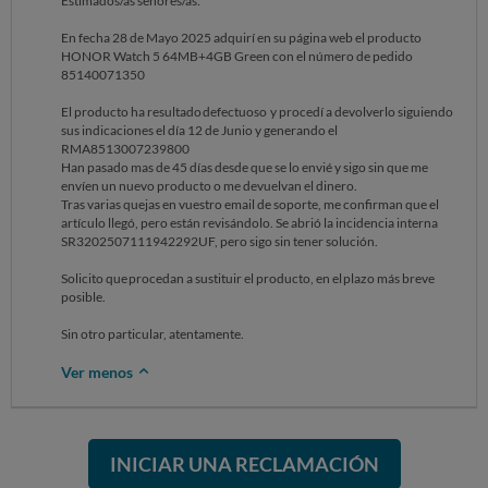
Estimados/as señores/as:
En fecha 28 de Mayo 2025 adquirí en su página web el producto
HONOR Watch 5 64MB+4GB Green con el número de pedido
85140071350
El producto ha resultado defectuoso y procedí a devolverlo siguiendo
sus indicaciones el día 12 de Junio y generando el
RMA8513007239800
Han pasado mas de 45 días desde que se lo envié y sigo sin que me
envíen un nuevo producto o me devuelvan el dinero.
Tras varias quejas en vuestro email de soporte, me confirman que el
artículo llegó, pero están revisándolo. Se abrió la incidencia interna
SR3202507111942292UF, pero sigo sin tener solución.
Solicito que procedan a sustituir el producto, en el plazo más breve
posible.
Sin otro particular, atentamente.
Ver menos
INICIAR UNA RECLAMACIÓN