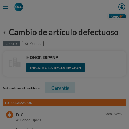
Guio
Cambio de artículo defectuoso
Anterior
CLOSED
PÚBLICA
HONOR ESPAÑA
INICIAR UNA RECLAMACIÓN
Garantía
Naturaleza del problema:
TU RECLAMACIÓN
D. C.
29/07/2025
A: Honor España