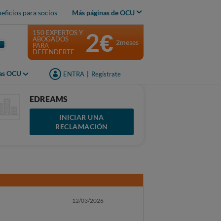
eficios para socios
Más páginas de OCU
2€
150 EXPERTOS Y
ABOGADOS
2meses
PARA
DEFENDERTE
jas OCU
ENTRA
|
Regístrate
EDREAMS
INICIAR UNA
RECLAMACIÓN
12/03/2026