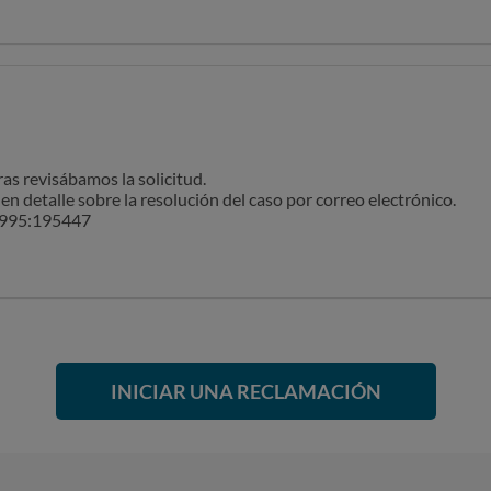
e.
ly/46sCcxl.
erda que dispones de línea telefónica e email exclusivos! Sólo debe
ciencia mientras trabajamos en tu consulta.
as revisábamos la solicitud.
n detalle sobre la resolución del caso por correo electrónico.
15995:195447
INICIAR UNA RECLAMACIÓN