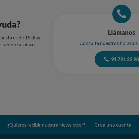
yuda?
Llámanos
uesta es de 15 días.
Consulta nuestros horarios
speres ese plazo
91 791 22 9
¿Quieres recibir nuestra Newsletter?
Crea una cuenta