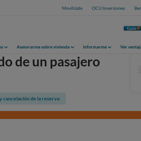
Movilízate
OCU Inversiones
Ben
Guio
os
Asesorarme sobre vivienda
Informarme
Ver venta
do de un pasajero
y cancelación de la reserva