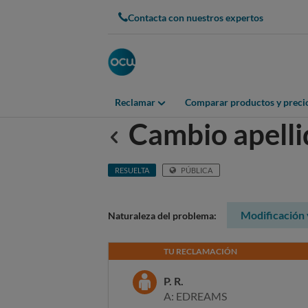
Contacta con nuestros expertos
Reclamar
Comparar productos y preci
Cambio apelli
Anterior
RESUELTA
PÚBLICA
Modificación 
Naturaleza del problema:
TU RECLAMACIÓN
P. R.
A: EDREAMS