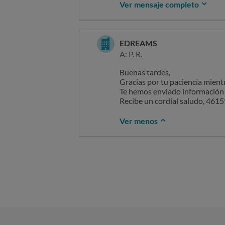
Reserva
Sin otro particular, atentament
Ver mensaje completo
blog te lo contamos todo:s:bit.
24719954089
Y, si eres miembro Prime, ¡recu
EDREAMS
perfils:bit.ly/46u75S5.
A: P. R.
Agradecemos de antemano tu pa
Buenas tardes,
Gracias por tu paciencia mientr
Te hemos enviado información e
Recibe un cordial saludo,
Recibe un cordial saludo, 46
Ver menos
Travel Experience Team
4615995:195447