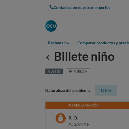
Contacta con nuestros expertos
Reclamar
Comparar productos y preci
Billete niño
Anterior
CLOSED
PÚBLICA
Otro
Naturaleza del problema:
TU RECLAMACIÓN
R. O.
A: SAMAR