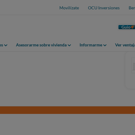
Movilízate
OCU Inversiones
Ben
Guio
os
Asesorarme sobre vivienda
Informarme
Ver venta