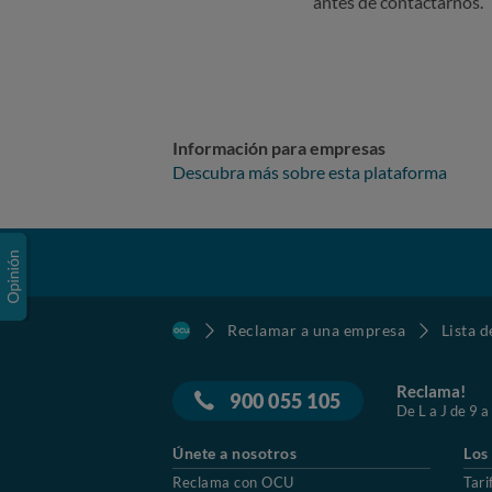
antes de contactarnos.
Información para empresas
Descubra más sobre esta plataforma
Reclamar a una empresa
Lista 
Reclama!
900 055 105
De L a J de 9 a
Únete a nosotros
Los
Reclama con OCU
Tari