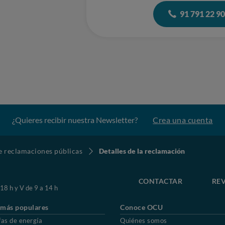
91 791 22 9
¿Quieres recibir nuestra Newsletter?
Crea una cuenta
de reclamaciones públicas
Detalles de la reclamación
CONTACTAR
REV
 18 h y V de 9 a 14 h
 más populares
Conoce OCU
fas de energía
Quiénes somos