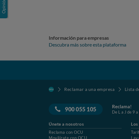
Información para empresas
Descubra más sobre esta plataforma
Reclamar a una empresa
Lista 
Reclama!
900 055 105
De L a J de 9 a
Únete a nosotros
Los
Reclama con OCU
Tari
Movilízate con OCU
Lav