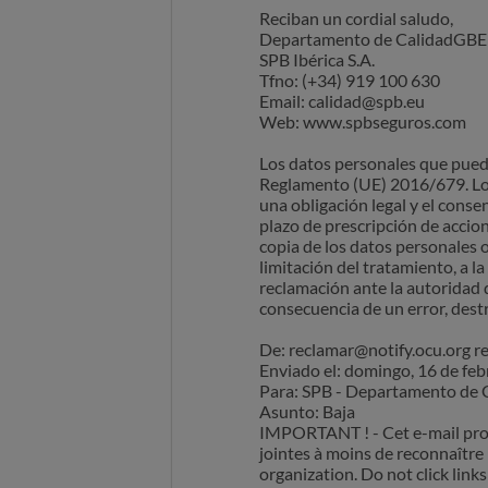
Reciban un cordial saludo,
Departamento de CalidadGB
SPB Ibérica S.A.
Tfno: (+34) 919 100 630
Email: calidad@spb.eu
Web: www.spbseguros.com
Los datos personales que pueda
Reglamento (UE) 2016/679. Los 
una obligación legal y el conse
plazo de prescripción de accion
copia de los datos personales o
limitación del tratamiento, a l
reclamación ante la autoridad d
consecuencia de un error, destr
De: reclamar@notify.ocu.org 
Enviado el: domingo, 16 de fe
Para: SPB - Departamento de
Asunto: Baja
IMPORTANT ! - Cet e-mail provie
jointes à moins de reconnaître 
organization. Do not click lin