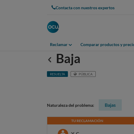
Contacta con nuestros expertos
Reclamar
Comparar productos y preci
Baja
Anterior
RESUELTA
PÚBLICA
Bajas
Naturaleza del problema:
TU RECLAMACIÓN
Y. C.