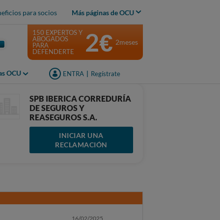
eficios para socios
Más páginas de OCU
2€
150 EXPERTOS Y
ABOGADOS
2meses
PARA
DEFENDERTE
jas OCU
ENTRA
|
Regístrate
SPB IBERICA CORREDURÍA
DE SEGUROS Y
REASEGUROS S.A.
INICIAR UNA
RECLAMACIÓN
16/02/2025