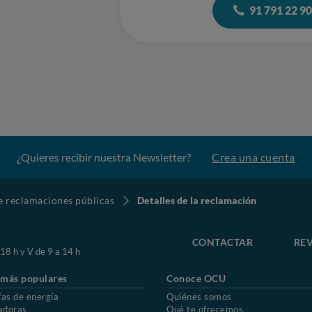
91 791 22 9
¿Quieres recibir nuestra Newsletter?
Crea una cuenta
de reclamaciones públicas
Detalles de la reclamación
CONTACTAR
REV
 18 h y V de 9 a 14 h
 más populares
Conoce OCU
fas de energía
Quiénes somos
adoras
Qué te ofrecemos