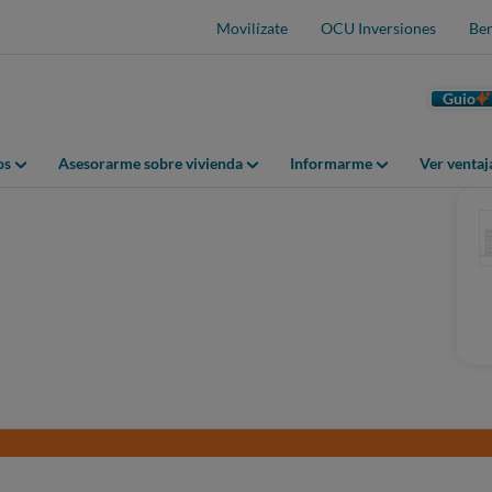
Movilízate
OCU Inversiones
Ben
Guio
os
Asesorarme sobre vivienda
Informarme
Ver venta