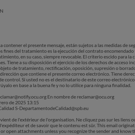
EN
 contener el presente mensaje, están sujetos a las medidas de seg
fines del tratamiento es la ejecución del contrato encomendado y l
ntimiento, en su caso, siempre revocable. El criterio escido para la
es. Tiene a su disposición el ejercicio de los derechos de acceso in
bjeto de tratamiento, rectificación, oposición, supresión o borrado
a dirección que contiene el presente correo electrónico. Tiene dere
e control. Si usted no es el destinatario de este correo electrónico
úyalo en base a la buena fe y no lo utilice para ninguna finalidad.
reclamar@notify.ocu.org En nombre de reclamar@ocu.org
brero de 2025 13:15
 Calidad S-DepartamentodeCalidad@spb.eu
nt de l'extérieur de l'organisation. Ne cliquez pas sur les liens o
l'expéditeur et de savoir que le contenu est sûr. This email origina
ks or open attachments unless you recognize the sender and know th