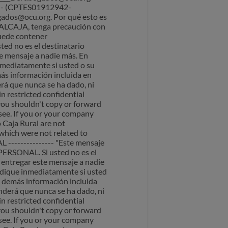
os - (CPTES01912942-
gados@ocu.org. Por qué esto es
ALCAJA, tenga precaución con
puede contener
no es el destinatario
te mensaje a nadie más. En
inmediatamente si usted o su
ás información incluida en
rá que nunca se ha dado, ni
n restricted confidential
 you shouldn't copy or forward
ssee. If you or your company
o Caja Rural are not
 which were not related to
L --------------- "Este mensaje
SONAL. Si usted no es el
 entregar este mensaje a nadie
indique inmediatamente si usted
y demás información incluida
nderá que nunca se ha dado, ni
n restricted confidential
 you shouldn't copy or forward
ssee. If you or your company