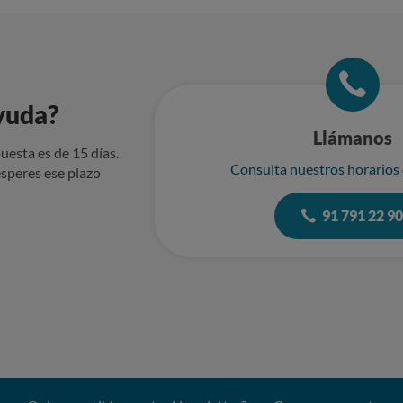
yuda?
Llámanos
uesta es de 15 días.
Consulta nuestros horarios
speres ese plazo
91 791 22 9