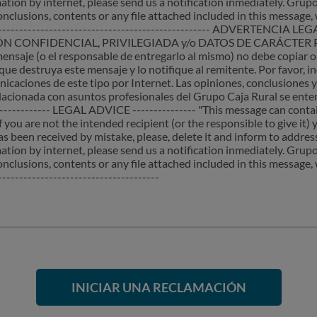
mation by internet, please send us a notification inmediately. Grup
onclusions, contents or any file attached included in this message,
--------------------------------------------------- ADVERTENCIA LEGA
N CONFIDENCIAL, PRIVILEGIADA y/o DATOS DE CARÁCTER PER
mensaje (o el responsable de entregarlo al mismo) no debe copiar o
que destruya este mensaje y lo notifique al remitente. Por favor, 
caciones de este tipo por Internet. Las opiniones, conclusiones 
lacionada con asuntos profesionales del Grupo Caja Rural se ente
------------ LEGAL ADVICE --------------- "This message can contai
f you are not the intended recipient (or the responsible to give it)
as been received by mistake, please, delete it and inform to addre
mation by internet, please send us a notification inmediately. Grup
onclusions, contents or any file attached included in this message,
-------------------------------------
INICIAR UNA RECLAMACIÓN