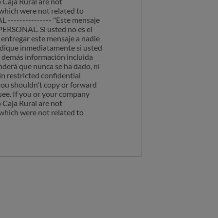
o Caja Rural are not
 which were not related to
L --------------- "Este mensaje
SONAL. Si usted no es el
 entregar este mensaje a nadie
indique inmediatamente si usted
y demás información incluida
nderá que nunca se ha dado, ni
n restricted confidential
 you shouldn't copy or forward
ssee. If you or your company
o Caja Rural are not
 which were not related to