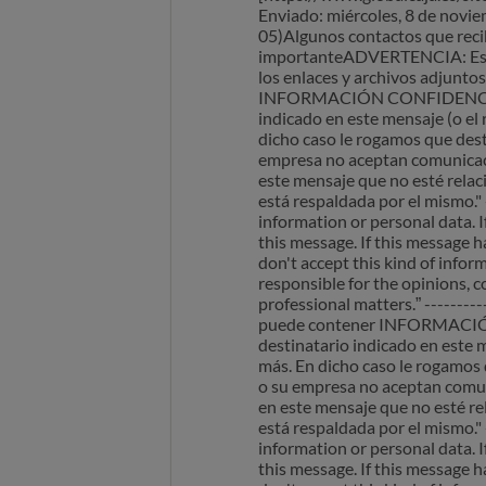
Enviado: miércoles, 8 de novi
05)Algunos contactos que recib
importanteADVERTENCIA: Este
los enlaces y archivos adjunt
INFORMACIÓN CONFIDENCIAL,
indicado en este mensaje (o el
dicho caso le rogamos que dest
empresa no aceptan comunicacio
este mensaje que no esté relac
está respaldada por el mismo." 
information or personal data. I
this message. If this message h
don't accept this kind of infor
responsible for the opinions, c
professional matters.” --------
puede contener INFORMACIÓ
destinatario indicado en este 
más. En dicho caso le rogamos 
o su empresa no aceptan comuni
en este mensaje que no esté re
está respaldada por el mismo." 
information or personal data. I
this message. If this message h