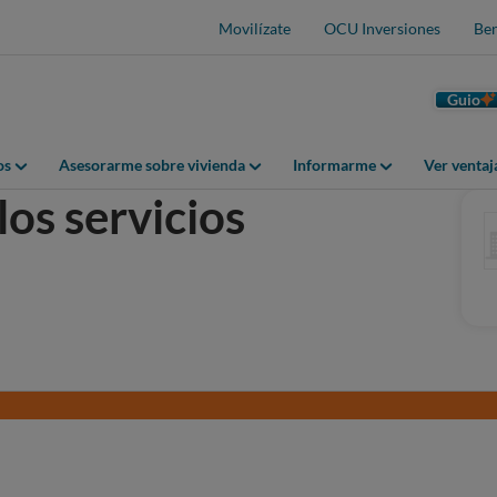
Movilízate
OCU Inversiones
Ben
Guio
os
Asesorarme sobre vivienda
Informarme
Ver venta
los servicios