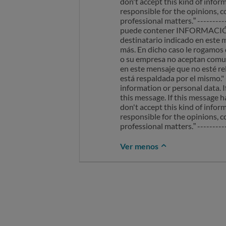
don't accept this kind of infor
responsible for the opinions, c
professional matters.” --------
puede contener INFORMACIÓ
destinatario indicado en este 
más. En dicho caso le rogamos 
o su empresa no aceptan comuni
en este mensaje que no esté re
está respaldada por el mismo." 
information or personal data. I
this message. If this message h
don't accept this kind of infor
responsible for the opinions, c
professional matters.” ----------
Ver menos