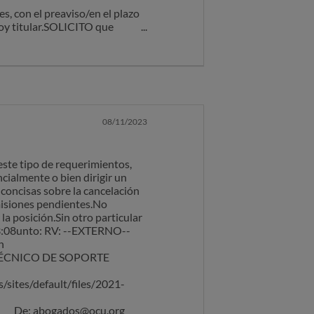
s, con el preaviso/en el plazo
soy titular.SOLICITO que
ntamente.Ana Garcia
08/11/2023
 este tipo de requerimientos,
ncialmente o bien dirigir un
concisas sobre la cancelación
omisiones pendientes.No
a posición.Sin otro particular
3 13:08unto: RV: --EXTERNO--
n
chezTÉCNICO DE SOPORTE
/sites/default/files/2021-
______De: abogados@ocu.org