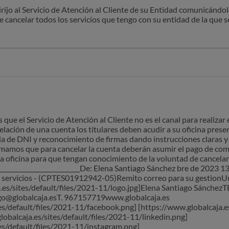
ijo al Servicio de Atención al Cliente de su Entidad comunicándole
e cancelar todos los servicios que tengo con su entidad de la que 
unas para que se practique la cancelaciónSin otro particular, ate
que el Servicio de Atención al Cliente no es el canal para realizar
celación de una cuenta los titulares deben acudir a su oficina prese
a de DNI y reconocimiento de firmas dando instrucciones claras y 
formamos que para cancelar la cuenta deberán asumir el pago de c
a oficina para que tengan conocimiento de la voluntad de cancelar l
____________________________De: Elena Santiago Sánchez bre de 202
s servicios - (CPTES01912942-05)Remito correo para su gestionU
a.es/sites/default/files/2021-11/logo.jpg]Elena Santiago Sán
@globalcaja.esT. 967157719www.globalcaja.es
es/default/files/2021-11/facebook.png] [https://www.globalcaja.es
lobalcaja.es/sites/default/files/2021-11/linkedin.png]
es/default/files/2021-11/instagram.png] __________________________