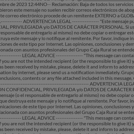
embre de 2023 12:44NO-- Reclamación: Baja de todos los servici
ieron este mensaje no suelen recibir correos electrónicos de abo
 correo electrónico procede de un remitente EXTERNO a GLOB
os.------------ ADVERTENCIA LEGAL --------------- "Este mensaje 
 PRIVILEGIADA y/o DATOS DE CARÁCTER PERSONAL. Si usted 
 responsable de entregarlo al mismo) no debe copiar o entregar es
ruya este mensaje y lo notifique al remitente. Por favor, indique 
nes de este tipo por Internet. Las opiniones, conclusiones y dem
ionada con asuntos profesionales del Grupo Caja Rural se entende
------------ LEGAL ADVICE --------------- "This message can contai
f you are not the intended recipient (or the responsible to give it)
as been received by mistake, please, delete it and inform to addre
mation by internet, please send us a notification inmediately. Grup
onclusions, contents or any file attached included in this message,
--------------------------------------------------- ADVERTENCIA LEGA
N CONFIDENCIAL, PRIVILEGIADA y/o DATOS DE CARÁCTER PER
mensaje (o el responsable de entregarlo al mismo) no debe copiar o
que destruya este mensaje y lo notifique al remitente. Por favor, 
caciones de este tipo por Internet. Las opiniones, conclusiones 
lacionada con asuntos profesionales del Grupo Caja Rural se ente
------------ LEGAL ADVICE --------------- "This message can contai
f you are not the intended recipient (or the responsible to give it)
as been received by mistake, please, delete it and inform to addre