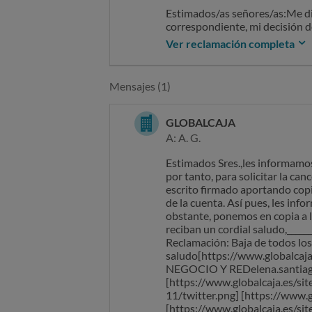
Estimados/as señores/as:Me dir
correspondiente, mi decisión d
ordene las instrucciones oport
Ver reclamación completa
Mensajes (1)
GLOBALCAJA
A: A. G.
Estimados Sres.,les informamos 
por tanto, para solicitar la can
escrito firmado aportando copi
de la cuenta. Así pues, les in
obstante, ponemos en copia a l
reciban un cordial saludo,____
Reclamación: Baja de todos lo
saludo[https://www.globalcaj
NEGOCIO Y REDelena.santiago
[https://www.globalcaja.es/sit
11/twitter.png] [https://www.g
[https://www.globalcaja.es/sit