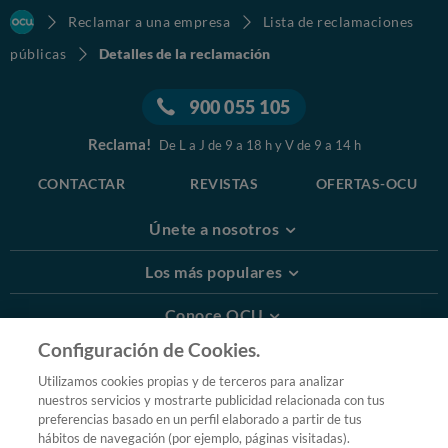
Reclamar a una empresa
Lista de reclamaciones
públicas
Detalles de la reclamación
900 055 105
Reclama!
De L a J de 9 a 18 h y V de 9 a 14 h
CONTACTAR
REVISTAS
OFERTAS-OCU
Únete a nosotros
Los más populares
Conoce OCU
Configuración de Cookies.
Más Información
Utilizamos cookies propias y de terceros para analizar
nuestros servicios y mostrarte publicidad relacionada con tus
© 2026 OCU
preferencias basado en un perfil elaborado a partir de tus
Condiciones generales de contratación de OCU
hábitos de navegación (por ejemplo, páginas visitadas).