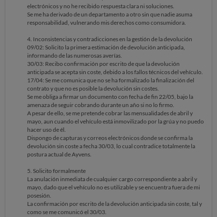
electrónicos y no he recibido respuesta clara ni soluciones.
Se me ha derivado de un departamento a otro sin que nadie asuma
responsabilidad, vulnerando mis derechos como consumidora.
4. Inconsistencias y contradicciones en la gestión de la devolución
09/02: Solicito la primera estimación de devolución anticipada,
informando de las numerosas averías.
30/03: Recibo confirmación por escrito de que la devolución
anticipada se acepta sin coste, debido a los fallos técnicos del vehículo.
17/04: Se me comunica que no se ha formalizado la finalización del
contrato y que no es posible la devolución sin costes.
Se me obliga a firmar un documento con fecha de fin 22/05, bajo la
amenaza de seguir cobrando durante un año si no lo firmo.
A pesar de ello, se me pretende cobrar las mensualidades de abril y
mayo, aun cuando el vehículo está inmovilizado por la grúa y no puedo
hacer uso de él.
Dispongo de capturas y correos electrónicos donde se confirma la
devolución sin coste a fecha 30/03, lo cual contradice totalmente la
postura actual de Ayvens.
5. Solicito formalmente
La anulación inmediata de cualquier cargo correspondiente a abril y
mayo, dado que el vehículo no es utilizable y se encuentra fuera de mi
posesión.
La confirmación por escrito de la devolución anticipada sin coste, tal y
como se me comunicó el 30/03.