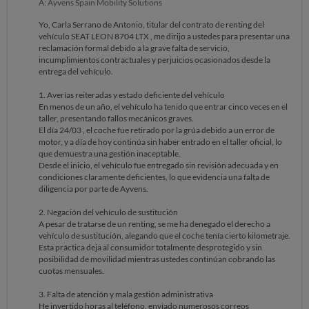
A: Ayvens Spain Mobility Solutions
Yo, Carla Serrano de Antonio, titular del contrato de renting del
vehículo SEAT LEON 8704 LTX , me dirijo a ustedes para presentar una
reclamación formal debido a la grave falta de servicio,
incumplimientos contractuales y perjuicios ocasionados desde la
entrega del vehículo.
1. Averías reiteradas y estado deficiente del vehículo
En menos de un año, el vehículo ha tenido que entrar cinco veces en el
taller, presentando fallos mecánicos graves.
El día 24/03 , el coche fue retirado por la grúa debido a un error de
motor, y a día de hoy continúa sin haber entrado en el taller oficial, lo
que demuestra una gestión inaceptable.
Desde el inicio, el vehículo fue entregado sin revisión adecuada y en
condiciones claramente deficientes, lo que evidencia una falta de
diligencia por parte de Ayvens.
2. Negación del vehículo de sustitución
A pesar de tratarse de un renting, se me ha denegado el derecho a
vehículo de sustitución, alegando que el coche tenía cierto kilometraje.
Esta práctica deja al consumidor totalmente desprotegido y sin
posibilidad de movilidad mientras ustedes continúan cobrando las
cuotas mensuales.
3. Falta de atención y mala gestión administrativa
He invertido horas al teléfono, enviado numerosos correos