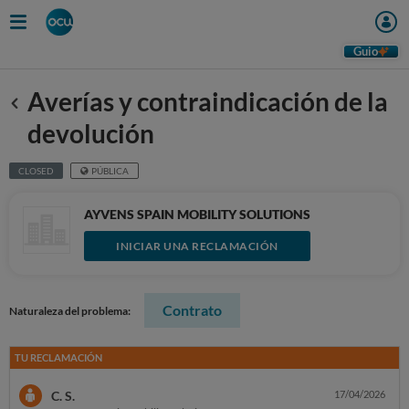
Guio
Averías y contraindicación de la
Anterior
devolución
CLOSED
PÚBLICA
AYVENS SPAIN MOBILITY SOLUTIONS
INICIAR UNA RECLAMACIÓN
Contrato
Naturaleza del problema:
TU RECLAMACIÓN
C. S.
17/04/2026