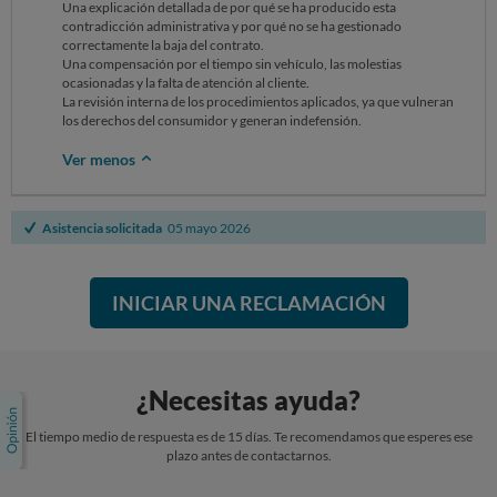
Una explicación detallada de por qué se ha producido esta
contradicción administrativa y por qué no se ha gestionado
correctamente la baja del contrato.
Una compensación por el tiempo sin vehículo, las molestias
ocasionadas y la falta de atención al cliente.
La revisión interna de los procedimientos aplicados, ya que vulneran
los derechos del consumidor y generan indefensión.
Ver menos
Asistencia solicitada
05 mayo 2026
INICIAR UNA RECLAMACIÓN
¿Necesitas ayuda?
El tiempo medio de respuesta es de 15 días. Te recomendamos que esperes ese
plazo antes de contactarnos.