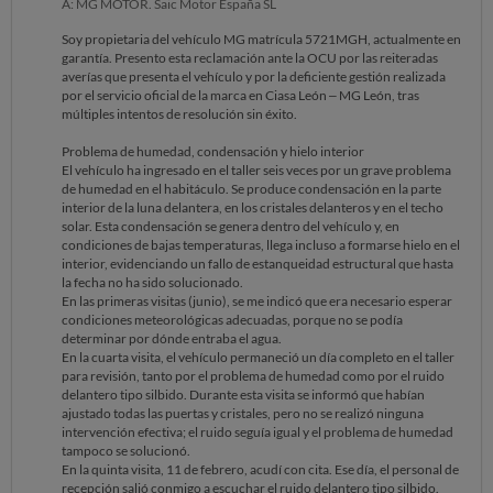
A: MG MOTOR. Saic Motor España SL
Soy propietaria del vehículo MG matrícula 5721MGH, actualmente en
garantía. Presento esta reclamación ante la OCU por las reiteradas
averías que presenta el vehículo y por la deficiente gestión realizada
por el servicio oficial de la marca en Ciasa León – MG León, tras
múltiples intentos de resolución sin éxito.
Problema de humedad, condensación y hielo interior
El vehículo ha ingresado en el taller seis veces por un grave problema
de humedad en el habitáculo. Se produce condensación en la parte
interior de la luna delantera, en los cristales delanteros y en el techo
solar. Esta condensación se genera dentro del vehículo y, en
condiciones de bajas temperaturas, llega incluso a formarse hielo en el
interior, evidenciando un fallo de estanqueidad estructural que hasta
la fecha no ha sido solucionado.
En las primeras visitas (junio), se me indicó que era necesario esperar
condiciones meteorológicas adecuadas, porque no se podía
determinar por dónde entraba el agua.
En la cuarta visita, el vehículo permaneció un día completo en el taller
para revisión, tanto por el problema de humedad como por el ruido
delantero tipo silbido. Durante esta visita se informó que habían
ajustado todas las puertas y cristales, pero no se realizó ninguna
intervención efectiva; el ruido seguía igual y el problema de humedad
tampoco se solucionó.
En la quinta visita, 11 de febrero, acudí con cita. Ese día, el personal de
recepción salió conmigo a escuchar el ruido delantero tipo silbido.