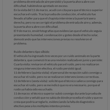
problema de entrada de aire persistió y la puerta ahora abre con
dificultad, habiéndose apretado en exceso.
En la visita del 11 de marzo, acudí con cita para que el técnico superior
escuchara el ruido. Tras la prueba de conducción, el vehículo fue
llevado al taller para que el chapista interviniera la puerta trasera
derecha, pero no se corrigió el problema de entrada de aire y, además,
la puerta ahora abre con dificultad.
El 9 de marzo, envié fotografías que evidencian que el vehículo seguía
presentando humedad, condensación y goteo desde el techo solar,
demostrando que las intervenciones previas no resolvieron el
problema.
Ruido delantero tipo silbido
El vehículo ha ingresado tres veces por un ruido anómalo en la parte
delantera, que comenzó tras una revisión realizada en junio y persiste:
Cuarta visita: revisaron el vehículo para el ruido, pero no realizaron
ninguna intervención efectiva, el ruido persistió igual.
11 de febrero (quinta visita): el personal de recepción salió conmigo a
escuchar el ruido, pero no se realizaron intervenciones correctivas.
12 de febrero (sexta visita): solicité que el técnico saliera conmigo para
escuchar el ruido, pero se me indicó que no era necesario, porque el
ruido ya había sido escuchado.
11 de marzo: el técnico superior subió conmigo durante la prueba de
conducción y señaló que no sabía de dónde procedía el ruido y que no
creía que podría arreglarlo, evidenciando la falta de diagnóstico
efectivo pese a los múltiples intentos previos.