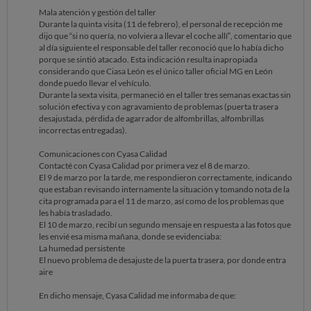
Mala atención y gestión del taller
Durante la quinta visita (11 de febrero), el personal de recepción me
dijo que “si no quería, no volviera a llevar el coche allí”, comentario que
al día siguiente el responsable del taller reconoció que lo había dicho
porque se sintió atacado. Esta indicación resulta inapropiada
considerando que Ciasa León es el único taller oficial MG en León
donde puedo llevar el vehículo.
Durante la sexta visita, permaneció en el taller tres semanas exactas sin
solución efectiva y con agravamiento de problemas (puerta trasera
desajustada, pérdida de agarrador de alfombrillas, alfombrillas
incorrectas entregadas).
Comunicaciones con Cyasa Calidad
Contacté con Cyasa Calidad por primera vez el 8 de marzo.
El 9 de marzo por la tarde, me respondieron correctamente, indicando
que estaban revisando internamente la situación y tomando nota de la
cita programada para el 11 de marzo, así como de los problemas que
les había trasladado.
El 10 de marzo, recibí un segundo mensaje en respuesta a las fotos que
les envié esa misma mañana, donde se evidenciaba:
La humedad persistente
El nuevo problema de desajuste de la puerta trasera, por donde entra
aire
En dicho mensaje, Cyasa Calidad me informaba de que: