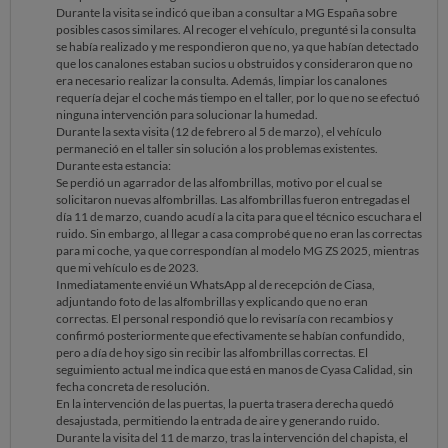
Durante la visita se indicó que iban a consultar a MG España sobre
posibles casos similares. Al recoger el vehículo, pregunté si la consulta
se había realizado y me respondieron que no, ya que habían detectado
que los canalones estaban sucios u obstruidos y consideraron que no
era necesario realizar la consulta. Además, limpiar los canalones
requería dejar el coche más tiempo en el taller, por lo que no se efectuó
ninguna intervención para solucionar la humedad.
Durante la sexta visita (12 de febrero al 5 de marzo), el vehículo
permaneció en el taller sin solución a los problemas existentes.
Durante esta estancia:
Se perdió un agarrador de las alfombrillas, motivo por el cual se
solicitaron nuevas alfombrillas. Las alfombrillas fueron entregadas el
día 11 de marzo, cuando acudí a la cita para que el técnico escuchara el
ruido. Sin embargo, al llegar a casa comprobé que no eran las correctas
para mi coche, ya que correspondían al modelo MG ZS 2025, mientras
que mi vehículo es de 2023.
Inmediatamente envié un WhatsApp al de recepción de Ciasa,
adjuntando foto de las alfombrillas y explicando que no eran
correctas. El personal respondió que lo revisaría con recambios y
confirmó posteriormente que efectivamente se habían confundido,
pero a día de hoy sigo sin recibir las alfombrillas correctas. El
seguimiento actual me indica que está en manos de Cyasa Calidad, sin
fecha concreta de resolución.
En la intervención de las puertas, la puerta trasera derecha quedó
desajustada, permitiendo la entrada de aire y generando ruido.
Durante la visita del 11 de marzo, tras la intervención del chapista, el