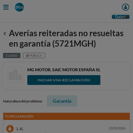
Guio
Averías reiteradas no resueltas
Anterior
en garantía (5721MGH)
CLOSED
PÚBLICA
MG MOTOR. SAIC MOTOR ESPAÑA SL
INICIAR UNA RECLAMACIÓN
Garantía
Naturaleza del problema:
TU RECLAMACIÓN
I. A.
23/03/2026