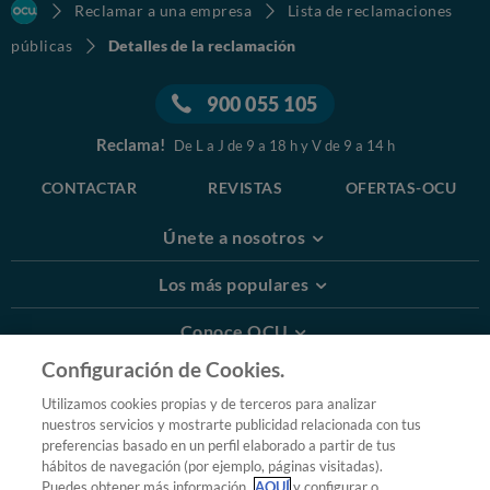
Reclamar a una empresa
Lista de reclamaciones
públicas
Detalles de la reclamación
900 055 105
Reclama!
De L a J de 9 a 18 h y V de 9 a 14 h
CONTACTAR
REVISTAS
OFERTAS-OCU
Únete a nosotros
Los más populares
Conoce OCU
Configuración de Cookies.
Más Información
Utilizamos cookies propias y de terceros para analizar
nuestros servicios y mostrarte publicidad relacionada con tus
© 2026 OCU
preferencias basado en un perfil elaborado a partir de tus
Condiciones generales de contratación de OCU
hábitos de navegación (por ejemplo, páginas visitadas).
Política de privacidad
Puedes obtener más información
AQUÍ
y configurar o