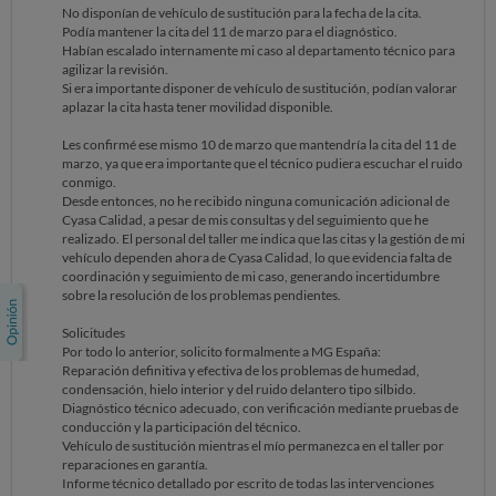
No disponían de vehículo de sustitución para la fecha de la cita.
Podía mantener la cita del 11 de marzo para el diagnóstico.
Habían escalado internamente mi caso al departamento técnico para
agilizar la revisión.
Si era importante disponer de vehículo de sustitución, podían valorar
aplazar la cita hasta tener movilidad disponible.
Les confirmé ese mismo 10 de marzo que mantendría la cita del 11 de
marzo, ya que era importante que el técnico pudiera escuchar el ruido
conmigo.
Desde entonces, no he recibido ninguna comunicación adicional de
Cyasa Calidad, a pesar de mis consultas y del seguimiento que he
realizado. El personal del taller me indica que las citas y la gestión de mi
vehículo dependen ahora de Cyasa Calidad, lo que evidencia falta de
coordinación y seguimiento de mi caso, generando incertidumbre
sobre la resolución de los problemas pendientes.
Solicitudes
Por todo lo anterior, solicito formalmente a MG España:
Reparación definitiva y efectiva de los problemas de humedad,
condensación, hielo interior y del ruido delantero tipo silbido.
Diagnóstico técnico adecuado, con verificación mediante pruebas de
conducción y la participación del técnico.
Vehículo de sustitución mientras el mío permanezca en el taller por
reparaciones en garantía.
Informe técnico detallado por escrito de todas las intervenciones