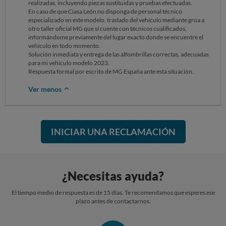
realizadas, incluyendo piezas sustituidas y pruebas efectuadas.
En caso de que Ciasa León no disponga de personal técnico
especializado en este modelo, traslado del vehículo mediante grúa a
otro taller oficial MG que sí cuente con técnicos cualificados,
informándome previamente del lugar exacto donde se encuentre el
vehículo en todo momento.
Solución inmediata y entrega de las alfombrillas correctas, adecuadas
para mi vehículo modelo 2023.
Respuesta formal por escrito de MG España ante esta situación.
Ver menos
INICIAR UNA RECLAMACIÓN
¿Necesitas ayuda?
El tiempo medio de respuesta es de 15 días. Te recomendamos que esperes ese
plazo antes de contactarnos.