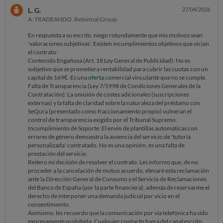
L. G.
27/04/2026
A: TRADEANDO. Retsinnal Group
En respuesta a su escrito, niego rotundamente que mis motivos sean
'valoraciones subjetivas'. Existen incumplimientos objetivos que vician
el contrato:
Contenido Engañosa (Art. 18 Ley General de Publicidad): No es
subjetivo que se prometiera rentabilidad para cubrir las cuotas con un
capital de 169€. Es una
oferta
comercial vinculante que no se cumple.
Falta de Transparencia (Ley 7/1998 de Condiciones Generales de la
Contratación): La omisión de costes adicionales (suscripciones
externas) y la falta de claridad sobre la naturaleza del préstamo con
SeQura (presentado como fraccionamiento propio) vulneran el
control de transparencia exigido por el Tribunal Supremo.
Incumplimiento de Soporte: El envío de plantillas automáticas con
errores de género demuestra la ausencia del servicio de 'tutoría
personalizada' contratado. No es una opinión, es una falta de
prestación del servicio.
Reitero mi decisión de resolver el contrato. Les informo que, de no
proceder a la cancelación de mutuo acuerdo, elevaré esta reclamación
ante la Dirección General de Consumo y el Servicio de Reclamaciones
del Banco de España (por la parte financiera), además de reservarme el
derecho de interponer una demanda judicial por vicio en el
consentimiento.
Asimismo, les recuerdo que la comunicación por vía telefónica ha sido
expresamente prohibida. Cualquier contacto fuera del canal escrito