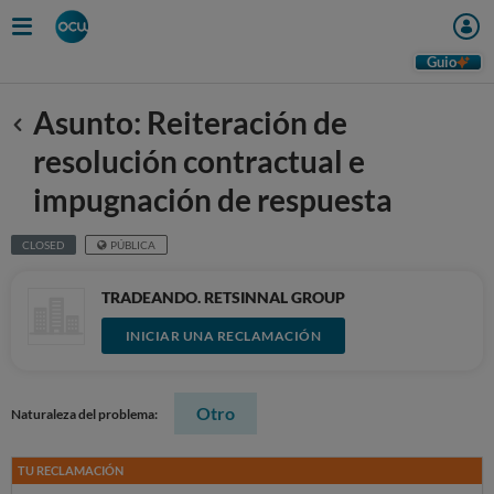
Guio
Asunto: Reiteración de
Anterior
resolución contractual e
impugnación de respuesta
CLOSED
PÚBLICA
TRADEANDO. RETSINNAL GROUP
INICIAR UNA RECLAMACIÓN
Otro
Naturaleza del problema:
TU RECLAMACIÓN