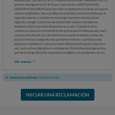
Buenos dias, con fecha 2-8-25 compre un sofá mod. KAMALA COL-12
que me entregaron el 12-8-25 por importe de 2.200 € (DOS MIL
DOSCIENTOS EUROS) A los dos días ya llamé para reclamar porque el
sofá no estaba bien, hay una diferencia de altura entre el cheslong y el
segundo asiento, y tambien es mas largo el primer asiento que el
segundo y luego cuando los abres el primer asiento se balancea
bastante y da la impresión de que te vas a caer. Cuando di aviso
vinieron y colocaron el sofá diciendo que es que lo había sacado mal y
ya está, pero el sofá a los 10 minutos en cuanto te sientas vuelve a la
posición inicial, la segunda vez que llamé vinieron y cambiaron las
espumas y tambien lo colocaron pero al final quedó igual y la tercera
vez, ya no se han dignado en contestarme. Esté sofá está en garantía y
por tanto tengo derecho a que me lo arreglen y no quedarme con un
Ver menos
Asistencia solicitada
03 marzo 2026
INICIAR UNA RECLAMACIÓN