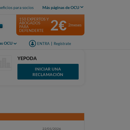
eficios para socios
Más páginas de OCU
2€
150 EXPERTOS Y
ABOGADOS
2meses
PARA
DEFENDERTE
jas OCU
ENTRA
|
Regístrate
YEPODA
INICIAR UNA
RECLAMACIÓN
22/01/2026