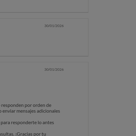
e responden por orden de
no enviar mensajes adicionales
e para responderte lo antes
30/01/2026
ultas. ¡Gracias por tu
 productos, envíos y más
30/01/2026
e responden por orden de
no enviar mensajes adicionales
e para responderte lo antes
ultas. ¡Gracias por tu