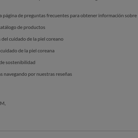
 PM,
ra página de preguntas frecuentes para obtener información sobre
catálogo de productos
 del cuidado de la piel coreano
 cuidado de la piel coreana
de sostenibilidad
más navegando por nuestras reseñas
PM,