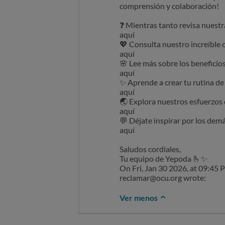
On Sun, Jan 25 2026, at 06:15
comprensión y colaboración!
reclamar@ocu.org wrote:
❓ Mientras tanto revisa nuest
aquí
💖 Consulta nuestro increíble 
aquí
🌸 Lee más sobre los beneficios
aquí
✨ Aprende a crear tu rutina de
aquí
🌏 Explora nuestros esfuerzos 
aquí
💬 Déjate inspirar por los de
aquí
Saludos cordiales,
Tu equipo de Yepoda 🫰✨
On Fri, Jan 30 2026, at 09:45 
reclamar@ocu.org wrote:
Ver menos