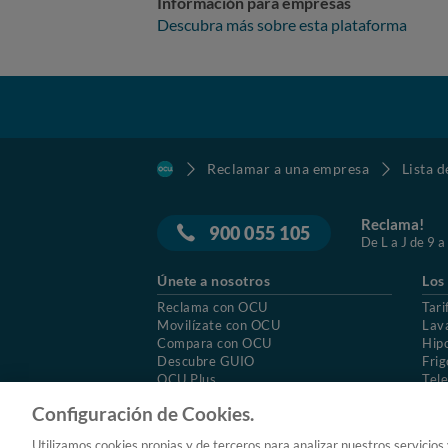
Información para empresas
Descubra más sobre esta plataforma
Reclamar a una empresa
Lista 
Reclama!
900 055 105
De L a J de 9 a
Únete a nosotros
Los
Reclama con OCU
Tari
Movilízate con OCU
Lav
Compara con OCU
Hip
Descubre GUIO
Frig
OCU Plus
Tele
Trabajar en OCU
Col
Configuración de Cookies.
© 2026 OCU
Condiciones generales de contratac
Utilizamos cookies propias y de terceros para analizar nuestros servicios
Aviso Legal
Política de cookies