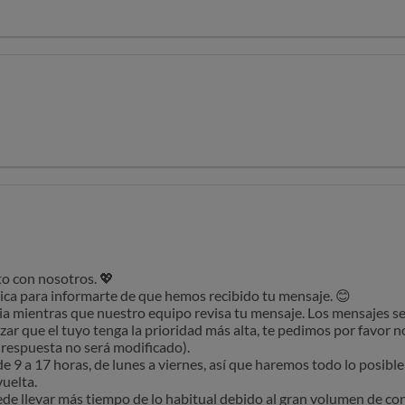
de sostenibilidad
ica para informarte de que hemos recibido tu mensaje. 😊
ia mientras que nuestro equipo revisa tu mensaje. Los mensajes s
más navegando por nuestras reseñas
izar que el tuyo tenga la prioridad más alta, te pedimos por favor 
 respuesta no será modificado).
e 9 a 17 horas, de lunes a viernes, así que haremos todo lo posibl
uelta.
 llevar más tiempo de lo habitual debido al gran volumen de cons
 PM,
ra página de preguntas frecuentes para obtener información sobre
catálogo de productos
 del cuidado de la piel coreano
 cuidado de la piel coreana
o con nosotros. 💖
de sostenibilidad
ica para informarte de que hemos recibido tu mensaje. 😊
ia mientras que nuestro equipo revisa tu mensaje. Los mensajes s
más navegando por nuestras reseñas
izar que el tuyo tenga la prioridad más alta, te pedimos por favor 
 respuesta no será modificado).
e 9 a 17 horas, de lunes a viernes, así que haremos todo lo posibl
uelta.
 llevar más tiempo de lo habitual debido al gran volumen de cons