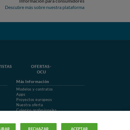
Información para consumidores
Descubre más sobre nuestra plataforma
ISTAS
OFERTAS-
OCU
Más Información
Modelos y contratos
Apps
Proyectos europeos
Nuestra oferta
Colegios profesionales
Mapa del sitio
URAR
RECHAZAR
ACEPTAR