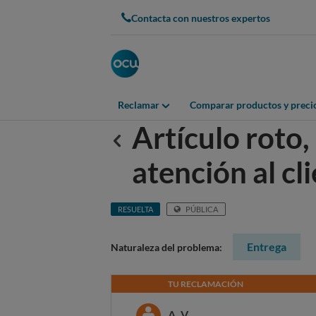
Contacta con nuestros expertos
Reclamar
Comparar productos y preci
Artículo roto
Anterior
atención al cl
RESUELTA
PÚBLICA
Entrega
Naturaleza del problema:
TU RECLAMACIÓN
A. V.