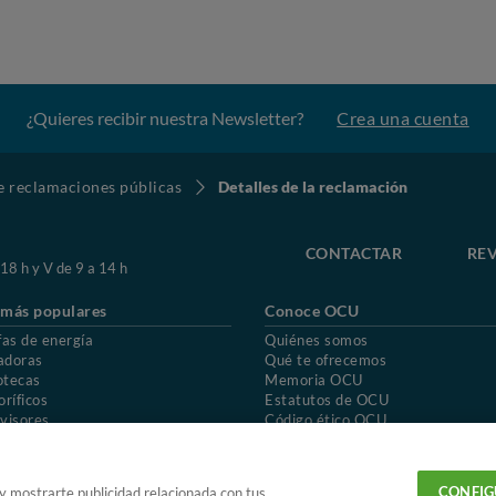
¿Quieres recibir nuestra Newsletter?
Crea una cuenta
de reclamaciones públicas
Detalles de la reclamación
CONTACTAR
REV
 18 h y V de 9 a 14 h
 más populares
Conoce OCU
fas de energía
Quiénes somos
adoras
Qué te ofrecemos
otecas
Memoria OCU
oríficos
Estatutos de OCU
visores
Código ético OCU
chones
Preguntas frecuentes
ión de OCU
Política de privacidad
Uso del nombre y de los signos de OCU
CONFIG
 y mostrarte publicidad relacionada con tus