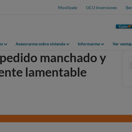
Movilízate
OCU Inversiones
Ben
Guio
os
Asesorarme sobre vivienda
Informarme
Ver venta
, pedido manchado y
iente lamentable