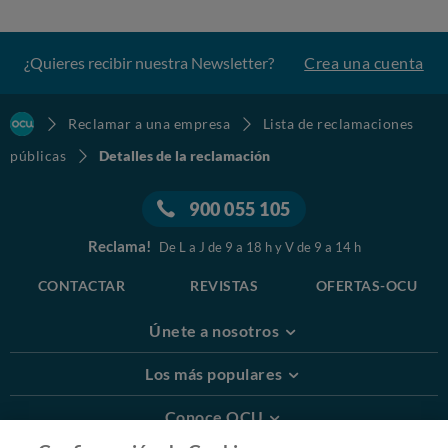
¿Quieres recibir nuestra Newsletter?
Crea una cuenta
Reclamar a una empresa
Lista de reclamaciones
públicas
Detalles de la reclamación
900 055 105
Reclama!
De L a J de 9 a 18 h y V de 9 a 14 h
CONTACTAR
REVISTAS
OFERTAS-OCU
Únete a nosotros
Los más populares
Conoce OCU