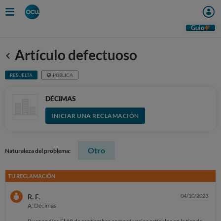
Guio
Artículo defectuoso
Anterior
RESUELTA
PÚBLICA
DÉCIMAS
INICIAR UNA RECLAMACIÓN
Otro
Naturaleza del problema:
TU RECLAMACIÓN
R. F.
04/10/2023
A: Décimas