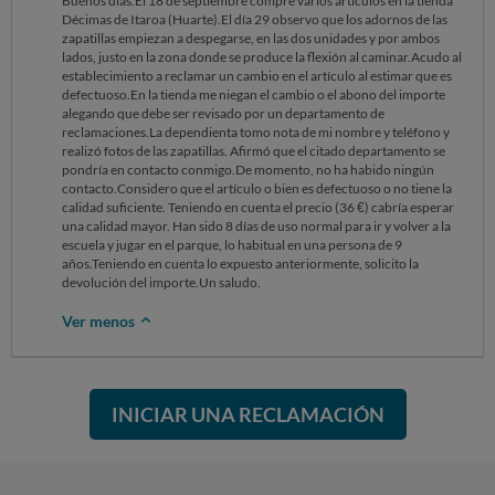
Buenos días.El 18 de septiembre compré varios artículos en la tienda
Décimas de Itaroa (Huarte).El día 29 observo que los adornos de las
zapatillas empiezan a despegarse, en las dos unidades y por ambos
lados, justo en la zona donde se produce la flexión al caminar.Acudo al
establecimiento a reclamar un cambio en el artículo al estimar que es
defectuoso.En la tienda me niegan el cambio o el abono del importe
alegando que debe ser revisado por un departamento de
reclamaciones.La dependienta tomo nota de mi nombre y teléfono y
realizó fotos de las zapatillas. Afirmó que el citado departamento se
pondría en contacto conmigo.De momento, no ha habido ningún
contacto.Considero que el artículo o bien es defectuoso o no tiene la
calidad suficiente. Teniendo en cuenta el precio (36 €) cabría esperar
una calidad mayor. Han sido 8 días de uso normal para ir y volver a la
escuela y jugar en el parque, lo habitual en una persona de 9
años.Teniendo en cuenta lo expuesto anteriormente, solicito la
devolución del importe.Un saludo.
Ver menos
INICIAR UNA RECLAMACIÓN