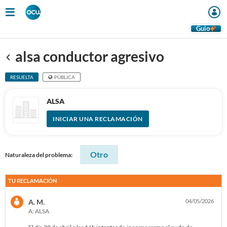
Guio
alsa conductor agresivo
Anterior
RESUELTA
PÚBLICA
ALSA
INICIAR UNA RECLAMACIÓN
Otro
Naturaleza del problema:
TU RECLAMACIÓN
A. M.
04/05/2026
A: ALSA