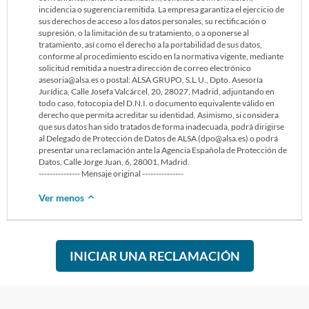
incidencia o sugerencia remitida. La empresa garantiza el ejercicio de
sus derechos de acceso a los datos personales, su rectificación o
supresión, o la limitación de su tratamiento, o a oponerse al
tratamiento, así como el derecho a la portabilidad de sus datos,
conforme al procedimiento escido en la normativa vigente, mediante
solicitud remitida a nuestra dirección de correo electrónico
asesoria@alsa.es o postal: ALSA GRUPO, S.L.U., Dpto. Asesoría
Jurídica, Calle Josefa Valcárcel, 20, 28027, Madrid, adjuntando en
todo caso, fotocopia del D.N.I. o documento equivalente válido en
derecho que permita acreditar su identidad. Asimismo, si considera
que sus datos han sido tratados de forma inadecuada, podrá dirigirse
al Delegado de Protección de Datos de ALSA (dpo@alsa.es) o podrá
presentar una reclamación ante la Agencia Española de Protección de
Datos, Calle Jorge Juan, 6, 28001, Madrid.
--------------- Mensaje original ---------------
Ver menos
INICIAR UNA RECLAMACIÓN