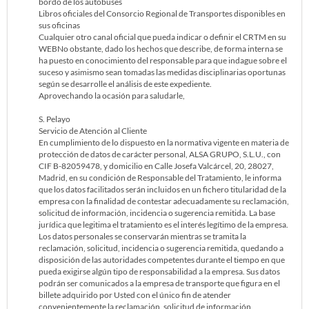
bordo de los autobuses
Libros oficiales del Consorcio Regional de Transportes disponibles en
sus oficinas
Cualquier otro canal oficial que pueda indicar o definir el CRTM en su
WEBNo obstante, dado los hechos que describe, de forma interna se
ha puesto en conocimiento del responsable para que indague sobre el
suceso y asimismo sean tomadas las medidas disciplinarias oportunas
según se desarrolle el análisis de este expediente.
Aprovechando la ocasión para saludarle,
S. Pelayo
Servicio de Atención al Cliente
En cumplimiento de lo dispuesto en la normativa vigente en materia de
protección de datos de carácter personal, ALSA GRUPO, S.L.U., con
CIF B-82059478, y domicilio en Calle Josefa Valcárcel, 20, 28027,
Madrid, en su condición de Responsable del Tratamiento, le informa
que los datos facilitados serán incluidos en un fichero titularidad de la
empresa con la finalidad de contestar adecuadamente su reclamación,
solicitud de información, incidencia o sugerencia remitida. La base
jurídica que legitima el tratamiento es el interés legítimo de la empresa.
Los datos personales se conservarán mientras se tramita la
reclamación, solicitud, incidencia o sugerencia remitida, quedando a
disposición de las autoridades competentes durante el tiempo en que
pueda exigirse algún tipo de responsabilidad a la empresa. Sus datos
podrán ser comunicados a la empresa de transporte que figura en el
billete adquirido por Usted con el único fin de atender
convenientemente la reclamación, solicitud de información,