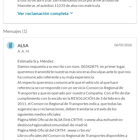
El día 30 de abril a las 16h intentando incorporarme al nudo de
Manoteras ,el autobús 11235 de alsa con matricula
8821MKX,invadió mi carril impidiendo que pudiera pasar al de mi
Ver reclamación completa
izquierda empujándome y hacia el muro, y pasando a pocos
centímetros de mi, paré detrás de el para que bajara ,pero se fue sin dar
ningún tipo de explicación a su abuso y chuleria..su acción me causó
Mensajes (1)
una crisis de ansiedad ,por lo que llamé al 112 comentándome que
hiciera la pertinente denuncia a la policía, gestión que con un abogado
estamos tramitando. Escribo para que informen a la empresa de los
ALSA
06/05/2026
hechos e identifiquen al conductor de ese autobús.
A: A. M.
Estimada Sra. Méndez:
Damos respuesta a su escrito con núm. 00342879, en primer lugar,
queremos transmitirle nuestras más sinceras disculpas ante lo que nos
ha comunicado referente a su mala experiencia.
Al respecto queremos comunicarle que el vehículo al que hace
referencia se corresponde con un servicio Consorcio Regional de
Transportes y que es operado por nuestra Compañía. Con el fin de dar
cumplimiento con lo escido en la RESOLUCIÓN de 3 de febrero de
2011, el Consorcio Regional de Transportes indica, que todas las
sugerencias o reclamaciones, deben tramitarse a través de los
siguientes medios oficiales:
Página Web Oficial de ALSA (link CRTM): s:www.alsa.es/nuestros-
destinos/regionales/comunidad-de-madrid.
Página Web Oficial del CRTM: :www.crtm.es/
Libros oficiales del Consorcio Regional de Transportes disponibles a