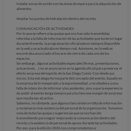
Instalar zonas de sombra en las áreas de espera para la adquisición de
alimentos.
Ampliar los puntos de hidratación dentro del recinto.
COMUNICACIÓN DE ACTIVIDADES
Por lo que se refiere a las quejas que nos han sido transmitidas
referidas a la falta de información de las actividades que tuvieron lugar
durante el evento, la programación oficial estuvo siempre disponible
en la web y se actualizaba en tiempo real. Asimismo, en la web se
encontraba anunciado el horario de cierre de cada uno de los
espacios.
Sin embargo, algunas actividades especiales (firmas, presentaciones,
actuaciones…) no se anunciaron en la agenda oficial para preservar el
efecto sorpresa del espíritu de la San Diego Comic-Con desde sus
inicios. Esta estrategia forma parte del concepto del evento, basado en
la sorpresa de lo inesperado y la espontaneidad, y no obedece a una
falta de intención de informar a los asistentes, sino a que la experiencia
de asistir al evento tenga siempre para los fans ese margen de sorpresa
que resulta tan atractivo.
Sabemos, no obstante, que algunos fans sintieron falta de información
y reclamaron más asistencia del personal de la organización. Tomamos
nota de todas las quejas y sugerencias que se nos han ido
transmitiendo para seguir mejorando la comunicación dentro del
recinto y la asistencia de personal de apoyo durante las actividades.
Por eso, para la edición 2026 nos comprometemos a: