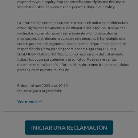
respond to your inquiry. You can exercise your rights and find more
information about how we handle personal data in our Policy.
____________
La información contenida en este correo electrónico es confidencial y
está dirigida exclusivamente al destinatario indicado. Si usted no es el
destinatario previsto, queda estrictamente prohibida cualquier
divulgación, distribución o copia de este mensaje. Si ha recibido este
correo por error, le rogamos que nos lo comunique inmediatamente
respondiendo ainfo@sandiegocomicconmalaga.com.COSMIC
LEGENDS PRODUCTIONS, S.L. como responsable del tratamiento,
tratará tus datos para atender a tu solicitud. Puedes ejercer tus
derechos y consultar más información sobre cómo tratamos sus datos
personales en nuestraPolítica de .
____________
El dom, 16 nov 2025 a las 10:15,
reclamar@ocu.org escribió:
Ver menos
INICIAR UNA RECLAMACIÓN