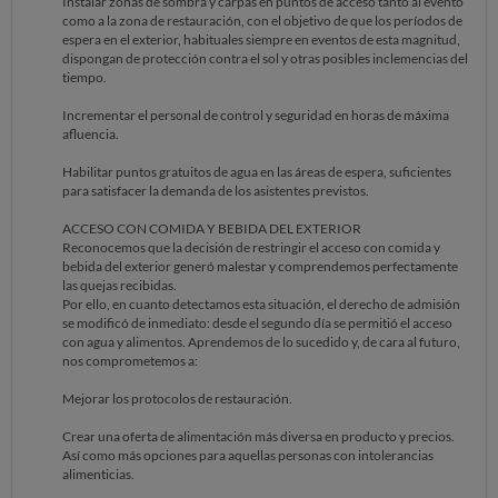
Instalar zonas de sombra y carpas en puntos de acceso tanto al evento
como a la zona de restauración, con el objetivo de que los períodos de
espera en el exterior, habituales siempre en eventos de esta magnitud,
dispongan de protección contra el sol y otras posibles inclemencias del
tiempo.
Incrementar el personal de control y seguridad en horas de máxima
afluencia.
Habilitar puntos gratuitos de agua en las áreas de espera, suficientes
para satisfacer la demanda de los asistentes previstos.
ACCESO CON COMIDA Y BEBIDA DEL EXTERIOR
Reconocemos que la decisión de restringir el acceso con comida y
bebida del exterior generó malestar y comprendemos perfectamente
las quejas recibidas.
Por ello, en cuanto detectamos esta situación, el derecho de admisión
se modificó de inmediato: desde el segundo día se permitió el acceso
con agua y alimentos. Aprendemos de lo sucedido y, de cara al futuro,
nos comprometemos a:
Mejorar los protocolos de restauración.
Crear una oferta de alimentación más diversa en producto y precios.
Así como más opciones para aquellas personas con intolerancias
alimenticias.