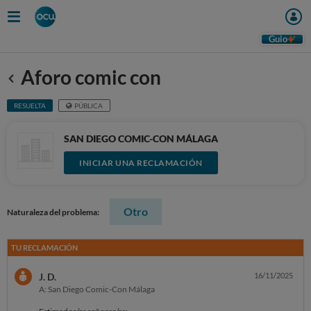
Guio
Aforo comic con
Anterior
RESUELTA
PÚBLICA
SAN DIEGO COMIC-CON MÁLAGA
INICIAR UNA RECLAMACIÓN
Otro
Naturaleza del problema:
TU RECLAMACIÓN
J. D.
16/11/2025
A: San Diego Comic-Con Málaga