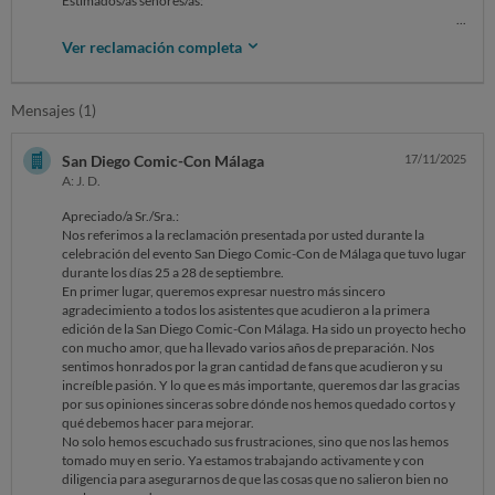
Estimados/as señores/as:
Ver reclamación completa
Me pongo en contacto con ustedes porque el sábado vuestro evento
fue un absoluto desastre con horas y horas de colas al sol para entrar a
Mensajes (1)
un sitio colapsado en el que claramente se sobrepasó el aforo y era
peligroso.
San Diego Comic-Con Málaga
17/11/2025
A: J. D.
SOLICITO que se me devuelva el dinero o se me compense de alguna
Apreciado/a Sr./Sra.:
manera.
Nos referimos a la reclamación presentada por usted durante la
celebración del evento San Diego Comic-Con de Málaga que tuvo lugar
durante los días 25 a 28 de septiembre.
En primer lugar, queremos expresar nuestro más sincero
Sin otro particular, atentamente.
agradecimiento a todos los asistentes que acudieron a la primera
edición de la San Diego Comic-Con Málaga. Ha sido un proyecto hecho
Javier De Céspedes
con mucho amor, que ha llevado varios años de preparación. Nos
sentimos honrados por la gran cantidad de fans que acudieron y su
increíble pasión. Y lo que es más importante, queremos dar las gracias
por sus opiniones sinceras sobre dónde nos hemos quedado cortos y
qué debemos hacer para mejorar.
No solo hemos escuchado sus frustraciones, sino que nos las hemos
tomado muy en serio. Ya estamos trabajando activamente y con
diligencia para asegurarnos de que las cosas que no salieron bien no