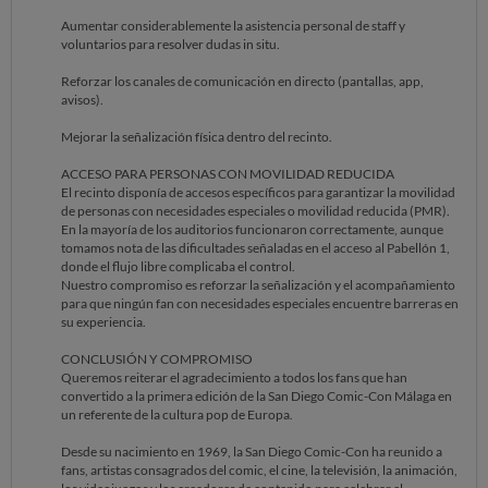
Aumentar considerablemente la asistencia personal de staff y
voluntarios para resolver dudas in situ.
Reforzar los canales de comunicación en directo (pantallas, app,
avisos).
Mejorar la señalización física dentro del recinto.
ACCESO PARA PERSONAS CON MOVILIDAD REDUCIDA
El recinto disponía de accesos específicos para garantizar la movilidad
de personas con necesidades especiales o movilidad reducida (PMR).
En la mayoría de los auditorios funcionaron correctamente, aunque
tomamos nota de las dificultades señaladas en el acceso al Pabellón 1,
donde el flujo libre complicaba el control.
Nuestro compromiso es reforzar la señalización y el acompañamiento
para que ningún fan con necesidades especiales encuentre barreras en
su experiencia.
CONCLUSIÓN Y COMPROMISO
Queremos reiterar el agradecimiento a todos los fans que han
convertido a la primera edición de la San Diego Comic-Con Málaga en
un referente de la cultura pop de Europa.
Desde su nacimiento en 1969, la San Diego Comic-Con ha reunido a
fans, artistas consagrados del comic, el cine, la televisión, la animación,