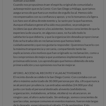
vuelvan a suceder.
Cuando nos propusimos traer el espíritu original de comunidad y
autoexpresión que es la Comic-Con San Diego a Málaga, queríamos
asegurarnos de que fuera un motivo de orgullo local. Hemos sido
recompensados con su confianza y apoyo, y no lo tomamos a la ligera.
Los fans son el alma de este evento y, la razón por la que hacemos.
Aunque el balance general ha sido muy positivo, se produjeron
incidencias que afectaron a los asistentes. Somos conscientes de que la
experiencia de usuario, en algunos casos, no ha sido todo lo
satisfactoria que debería, y que la organización deseaba proporcionar.
Esto se ha traducido en reclamaciones que hemos leído
cuidadosamente y que nos gustaría responder. Queremos hacerlo con
la máxima transparencia y cercanía, compartiendo tanto las
explicaciones a los motivos que han originado su reclamación, como a
los compromisos de mejora que ya estamos implementando para
próximas ediciones. Los aprendizajes que hemos obtenido de esta
primera edición y sus opiniones nos harán mejorar.
AFORO, ACCESO AL RECINTO Y A LAS ACTIVIDADES
El recinto donde se celebró la San Diego Comic-Con contaba con un
aforo máximo autorizado de 30.000 personas por día, cifra que nunca
se alcanzó por prudencia. Las entradas vendidas (24.000 por día)
junto con todo el personal destinado al evento (exhibidores,
organización, instaladores, artistas, etcétera) no alcanzaron, en
ningún caso, el aforo autorizado. Sin embargo, somos conscientes de
que las colas, aunque comunes en eventos masivos, fueron más largas
de lo deseado, especialmente el sábado 27 de septiembre. Esto,