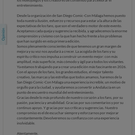
los videojuegos y los creadores de contenido para celebrar el
entretenimiento.
Desde la organización de San Diego Comic-Con Málaga hemos puesto
toda nuestra ilusión, esfuerzo y recursos para estar a la altura de las
expectativas de los fans, que son el verdadero motor de este evento.
Aceptamos cada queja y sugerencia recibida, y agradecemos la enorme
comprensión y civismo con la que han hecho frente a los problemas
que han surgido en esta primera edición.
Somos plenamente conscientes de que tenemos un gran margen de
mejora y su voz nos ayudará a crecer. La acogida de los fans y su
espíritu crítico nos impulsa a construir un evento mejor: con más
amplitud, más superficie, más cómodo y ágil para todos los visitantes.
Ya estamos trabajando para crear una edición más fascinante en 2026.
Con el apoyo de los fans, los grandes estudios, el mejor talento
creativo, las marcas y las estrellas que todos amamos, haremos de la
San Diego Comic-Con Málaga una experiencia increíble, un motivo de
orgullo para la ciudad, y ayudaremos a convertir a Andalucía en un
punto de encuentro mundial del entretenimiento.
Gracias desde lo más profundo de nuestro corazón a los fans, por su
pasión, paciencia y amabilidad. Gracias por sus comentarios y por su
continuo apoyo. Y gracias por sus críticas y sugerencias. Nuestro
compromiso es el de escuchar siempre y esforzarnos por mejorar
constantemente.Devolveremos su confianza con una experiencia
inolvidable.
Atentamente,