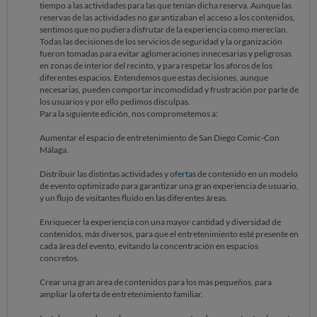
tiempo a las actividades para las que tenían dicha reserva. Aunque las
reservas de las actividades no garantizaban el acceso a los contenidos,
sentimos que no pudiera disfrutar de la experiencia como merecían.
Todas las decisiones de los servicios de seguridad y la organización
fueron tomadas para evitar aglomeraciones innecesarias y peligrosas
en zonas de interior del recinto, y para respetar los aforos de los
diferentes espacios. Entendemos que estas decisiones, aunque
necesarias, pueden comportar incomodidad y frustración por parte de
los usuarios y por ello pedimos disculpas.
Para la siguiente edición, nos comprometemos a:
Aumentar el espacio de entretenimiento de San Diego Comic-Con
Málaga.
Distribuir las distintas actividades y
ofertas
de contenido en un modelo
de evento optimizado para garantizar una gran experiencia de usuario,
y un flujo de visitantes fluido en las diferentes áreas.
Enriquecer la experiencia con una mayor cantidad y diversidad de
contenidos, más diversos, para que el entretenimiento esté presente en
cada área del evento, evitando la concentración en espacios
concretos.
Crear una gran área de contenidos para los más pequeños, para
ampliar la oferta de entretenimiento familiar.