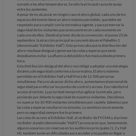
sumado a las altas temperaturas, ha sido la principal causa de queja
entre los asistentes.
A pesar de no alcanzar en ningún caso el aforo global, cada uno de los
espacios del evento tiene un aforo máximo permitido, que debe ser
respetado para cumplir con la normativa vigente, y para preservar la
seguridad de los visitantes que se encuentren en cada momento en
cada uno de ellos. Desde el primer día de la convención, el jueves 25 de
septiembre, la atracción principal se concentraba en el Pabellón 1
(denominado “Exhibitor Hall”). Esto provocaba que la distribución del
aforo resultase desigual y generase las colas y esperas que tanto
deseábamos evitar. La afluencia del público fue masiva desde primera
hora.
Esta distribución desigual del aforo nos obligó a adoptar una estrategia
dinámica de seguridad conforme a la normativa. El aforo máximo
permitido en el Exhibitor Hall y Hall M era de 12.500 personas
simultáneas. Para no alcanzar dicho aforo, aumentamos el personal de
seguridad para reforzar los puntos de control y acceso. Eso ralentizó el
acceso al recinto. La prioridad siempre fue agilizar la entrada, pero
poniendo por delante la seguridad de nuestros visitantes. Decidimos
no superar los 10.900 visitantes simultáneos por cautela. Sabemos que
las colas y esperas resultaron incómodas. Lo sentimos sinceramente,
pero su seguridad siempre fue lo primero.
Las colas de acceso al Exhibitor Hall, al recibidor de FYCMA y al primer
recibidor al patio (denominado “Hall S”) provocaron que, lamenmente,
algunos usuarios con reservas en los auditorios principales (1, 2 y Hall
M), también tuvieran dificultades para acceder y no pudieran llegar a