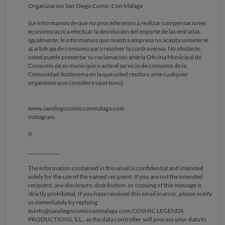
Organización San Diego Comic-Con Málaga
(Le informamos de que no procederemos a realizar compensaciones
económicas ni a efectuar la devolución del importe de las entradas.
Igualmente, le informamos que nuestra empresa no acepta someterse
al arbitraje de consumo para resolver la controversia. No obstante,
usted puede presentar su reclamación ante la Oficina Municipal de
Consumo de su municipio o ante el servicio de consumo de la
Comunidad Autónoma en la que usted resida o ante cualquier
organismo que considere oportuno).
www.sandiegocomicconmalaga.com
Instagram
X
____________
The information contained in this email is confidential and intended
solely for the use of the named recipient. If you are not the intended
recipient, any disclosure, distribution, or copying of this message is
strictly prohibited. If you have received this email in error, please notify
us immediately by replying
toinfo@sandiegocomicconmalaga.com.COSMIC LEGENDS
PRODUCTIONS, S.L., as the data controller, will process your data to