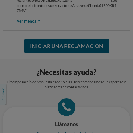
reclamaciones)Un saludo,Aplazame--------------------------------Este
correo electrónico es un servicio de Aplazame (Tienda).[E50XR4-
ZR4V4]
Ver menos
INICIAR UNA RECLAMACIÓN
¿Necesitas ayuda?
El tiempo medio de respuesta es de 15 días. Te recomendamos que esperes ese
plazo antes de contactarnos.
Llámanos