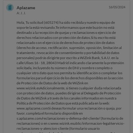
de Datos de WiZink a través de los canales informados en nuestra
Política de Protección de Datos que está publicada en la web:
Aplazame
16/05/2024
www.aplazame.comSi deseas formular una reclamación o queja, por
A: J. J.
favor, completa el formulario disponible en
s:aplazame.com/reclamaciones-y-defensa-del-cliente/ (formulario de
Hola, Tu solicitud (605274) ha sido recibida y nuestro equipo de
reclamaciones) o en s:www.wizink.esublic/informacion-legal/servicio-
soporte la está revisando.Te informamos que este buzón no está
reclamaciones-y-atencion-cliente (formulario usuario
destinado a la recepción de quejas y reclamaciones o ejercicio de
reclamaciones)Un saludo,Aplazame--------------------------------Este
derechos relacionados con protección de datos.Si tu escrito está
correo electrónico es un servicio de Aplazame (Tienda).[X6P05Z-
relacionado con el ejercicio de derechos de protección de datos
NVJ0W]
(derecho de acceso, rectificación, supresión, oposición, limitación al
tratamiento, revocación de consentimiento y portabilidad de datos
personales) podrás dirigirte por escrito a WiZink Bank, S.A.U. en la
calle Ulises 16 - 18, 28043 Madrid indicando claramente la pretensión
solicitada, incluyendo tu número de DNI y nombre completo o
cualquier otro dato que nos permita tu identificación o completar los
formularios para el ejercicio de los derechos disponibles en la sección
de Protección de Datos de la web de WiZink en
www.wizink.esAdicionalmente, si tienes cualquier duda relacionada
con protección de datos, puedes dirigirse al Delegado de Protección
de Datos de WiZink a través de los canales informados en nuestra
Política de Protección de Datos que está publicada en la web:
www.aplazame.comSi deseas formular una reclamación o queja, por
favor, completa el formulario disponible en
s:aplazame.com/reclamaciones-y-defensa-del-cliente/ (formulario de
reclamaciones) o en s:www.wizink.esublic/informacion-legal/servicio-
reclamaciones-y-atencion-cliente (formulario usuario