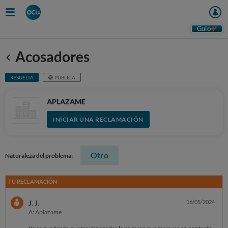
Guio
Acosadores
Anterior
RESUELTA
PÚBLICA
APLAZAME
INICIAR UNA RECLAMACIÓN
Otro
Naturaleza del problema:
TU RECLAMACIÓN
J. J.
16/05/2024
A: Aplazame