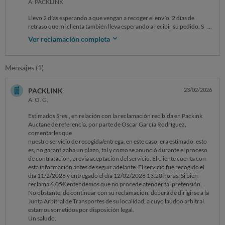
A: PACKLINK
Llevo 2 días esperando a que vengan a recoger el envío. 2 días de
retraso que mi clienta también lleva esperando a recibir su pedido. Sin
embargo, ustedes solo me han dado excusas y ninguna solución
Ver reclamación completa
práctica. Al reclamarles daños y perjuicios entendieron que quería
anular el envío de forma completamente errónea porque, si hubiera
sido así, soy bien claro y directo.
Mensajes (1)
Exijo que se haga la recogida y la devolución del importe gastado
puesto que me parece indignante la forma en la que han tratado el
asunto.
PACKLINK
23/02/2026
A: O. G.
Estimados Sres., en relación con la reclamación recibida en Packink
Auctane de referencia, por parte de Oscar García Rodríguez,
comentarles que
nuestro servicio de recogida/entrega, en este caso, era estimado, esto
es, no garantizaba un plazo, tal y como se anunció durante el proceso
de contratación, previa aceptación del servicio. El cliente cuenta con
esta información antes de seguir adelante. El servicio fue recogido el
día 11/2/2026 y entregado el día 12/02/2026 13:20 horas. Si bien
reclama 6.05€ entendemos que no procede atender tal pretensión.
No obstante, de continuar con su reclamación, deberá de dirigirse a la
Junta Arbitral de Transportes de su localidad, a cuyo laudoo arbitral
estamos sometidos por disposición legal.
Un saludo.