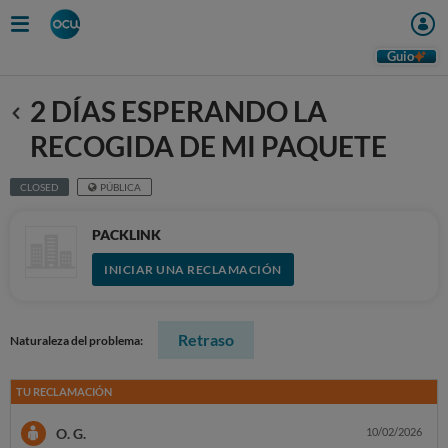
Guio
2 DÍAS ESPERANDO LA
Anterior
RECOGIDA DE MI PAQUETE
CLOSED
PÚBLICA
PACKLINK
INICIAR UNA RECLAMACIÓN
Retraso
Naturaleza del problema:
TU RECLAMACIÓN
O. G.
10/02/2026