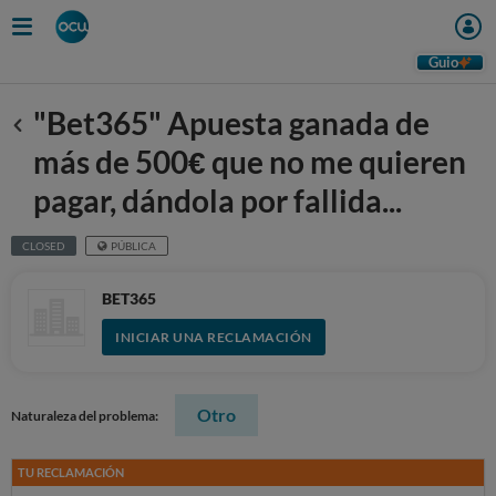
Guio
"Bet365" Apuesta ganada de
Anterior
más de 500€ que no me quieren
pagar, dándola por fallida...
CLOSED
PÚBLICA
BET365
INICIAR UNA RECLAMACIÓN
Otro
Naturaleza del problema:
TU RECLAMACIÓN