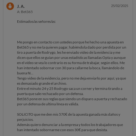
J. A.
25/02/2025
A: Bet365
Estimados/as señores/as:
Me pongo en contacto con ustedes porque he hecho una apuesta en
Bet365 y no me la quieren pagar, habiéndola dado por perdida por un
tiro a puerta de Rodrygo, les he enviado video de la evidencia y me
dicen que ellos se guían por unas estadísticas llamadas Opta y aunque
en el vídeo se vea lo contrario es su forma de trabajar, según ellos. Me
han intentado sobornar con 30 para callarme la boca, llamándolo de
buena fé...
Tengo video de la evidencia, pero no me deja enviarlo por aquí, ya que
es demasiado grande el archivo.
Entre el minuto 24 y 25 Rodrygo saca un corner y termina tirando a
puerta que sale rechazado por un defensa.
Bet365 pone en sus reglas que siendo un disparo a puerta y rechazado
por un defensa de ultima línea es válida.
SOLICITO que me den mis 570€ de la apuesta ganada más daños y
perjuicios.
Además quiero denunciar a la empresa y todos los trabajadores que
han intentado sobornarme con esos 30€ para que desista.