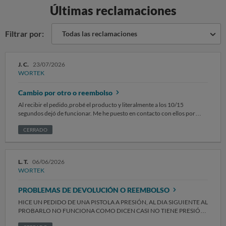
Últimas reclamaciones
Filtrar por:
Todas las reclamaciones
J. C.
23/07/2026
WORTEK
Cambio por otro o reembolso
Al recibir el pedido,probé el producto y literalmente a los 10/15
segundos dejó de funcionar. Me he puesto en contacto con ellos por
whatsapp,email y en su web y nada,ninguna respuesta.
CERRADO
L. T.
06/06/2026
WORTEK
PROBLEMAS DE DEVOLUCIÓN O REEMBOLSO
HICE UN PEDIDO DE UNA PISTOLA A PRESIÓN, AL DIA SIGUIENTE AL
PROBARLO NO FUNCIONA COMO DICEN CASI NO TIENE PRESIÓN
PARA LIMPIAR; CUANDO ME PONGO CONTACTO PARA HACER UNA