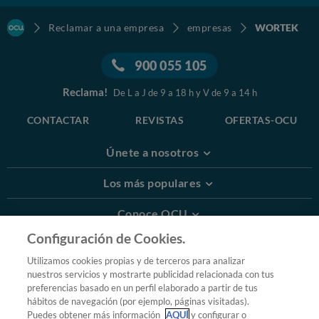
Reclamar a una empresa
empresas
WORTEK
900 055 105
Reclama!
De L a J de 9 a 18 h y V de 9 a 14 h
CONTACTAR
REVISTAS
OFERTAS-OCU
Únete a nosotros
Los más populares
Conoce OCU
Configuración de Cookies.
Más Información
Utilizamos cookies propias y de terceros para analizar
nuestros servicios y mostrarte publicidad relacionada con tus
© 2026 OCU
preferencias basado en un perfil elaborado a partir de tus
Condiciones generales de contratación de OCU
hábitos de navegación (por ejemplo, páginas visitadas).
Política de privacidad
Puedes obtener más información
AQUÍ
y configurar o